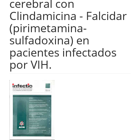
cerebral con
Clindamicina - Falcidar
(pirimetamina-
sulfadoxina) en
pacientes infectados
por VIH.
Barra
lateral
del
artículo