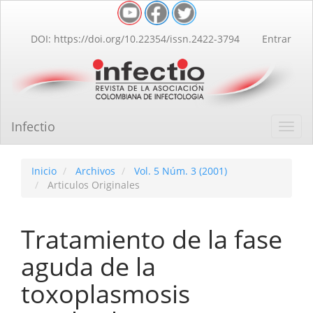
Navegación
principal
Contenido
DOI: https://doi.org/10.22354/issn.2422-3794
Entrar
principal
Barra
lateral
Infectio
Toggl
navig
Inicio
Archivos
Vol. 5 Núm. 3 (2001)
Articulos Originales
Tratamiento de la fase
aguda de la
toxoplasmosis