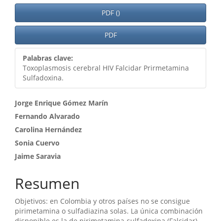
PDF ()
PDF
Palabras clave:
Toxoplasmosis cerebral HIV Falcidar Prirmetamina
Sulfadoxina.
Contenido
Jorge Enrique Gómez Marín
Fernando Alvarado
principal
Carolina Hernández
del
Sonia Cuervo
artículo
Jaime Saravia
Resumen
Objetivos: en Colombia y otros países no se consigue
pirimetamina o sulfadiazina solas. La única combinación
disponible es la de pirimetamina-sulfadoxina (Falcidar)