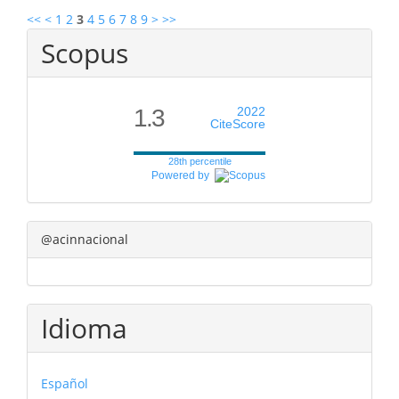
<<
<
1
2
3
4
5
6
7
8
9
>
>>
Scopus
1.3
2022
CiteScore
28th percentile
Powered by
@acinnacional
Idioma
Español