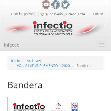
Navegación
principal
Contenido
DOI: https://doi.org/10.22354/issn.2422-3794
Entrar
principal
Barra
lateral
Infectio
Toggl
navig
Inicio
Archivos
VOL. 24 (3) SUPLEMENTO 1 2020
Bandera
Bandera
Barra
lateral