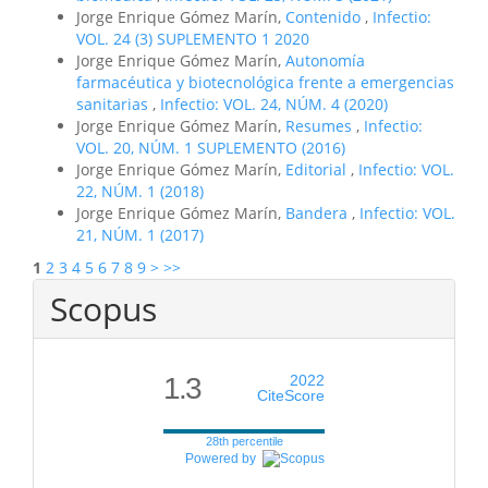
Jorge Enrique Gómez Marín,
Contenido
,
Infectio:
VOL. 24 (3) SUPLEMENTO 1 2020
Jorge Enrique Gómez Marín,
Autonomía
farmacéutica y biotecnológica frente a emergencias
sanitarias
,
Infectio: VOL. 24, NÚM. 4 (2020)
Jorge Enrique Gómez Marín,
Resumes
,
Infectio:
VOL. 20, NÚM. 1 SUPLEMENTO (2016)
Jorge Enrique Gómez Marín,
Editorial
,
Infectio: VOL.
22, NÚM. 1 (2018)
Jorge Enrique Gómez Marín,
Bandera
,
Infectio: VOL.
21, NÚM. 1 (2017)
1
2
3
4
5
6
7
8
9
>
>>
Scopus
1.3
2022
CiteScore
28th percentile
Powered by