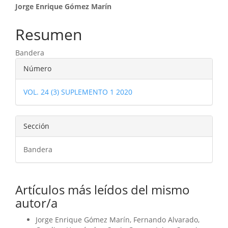
Contenido
Jorge Enrique Gómez Marín
principal
Resumen
del
Bandera
artículo
Detalles
Número
del
VOL. 24 (3) SUPLEMENTO 1 2020
artículo
Sección
Bandera
Artículos más leídos del mismo
autor/a
Jorge Enrique Gómez Marín, Fernando Alvarado,