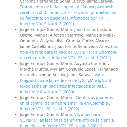
Carolina Hernández, Sonia Cuervo, Jaime Saravia,
Tratamiento de la fase aguda de la toxoplasmosis
cerebral con Clindamicina - Falcidar (pirimetamina-
sulfadoxina) en pacientes infectados por VIH.
,
Infectio: Vol. 5 Núm. 3 (2001)
Jorge Enrique Gomez Marín, Jhon Carlos Castaño
Osorio, Manuel Alfonso Patarroyo, Manuela Mejía-
Oquendo, Willy Valdivia-Granda, Carlos Álvarez,
Jaime Castellanos, Juan Carlos Sepúlveda-Arias,
Una
hoja de ruta para la Vacuna COVID 19 en Colombia,
un reto posible
,
Infectio: VOL. 25, NÚM. 1 (2021)
Jorge Enrique Gómez Marín, Augusto Corredor,
Martha Murcia, Myriam Consuelo López, Fernanado
Alvarado, Ivonne Anzola, Jaime Saravia,
Valor
Diagnóstico de la medición de IgG, IgM e IgA anti-
toxoplasma en oacientes infectados por VIH.
,
Infectio: Vol. 4 Núm. 2 (2000)
Jorge Enrique Gómez Marín ,
Científicos pioneros
en el control de la fiebre amarilla en Colombia
,
Infectio: VOL. 26, NUM. 3 (2022)
Jorge Enrique Gómez Marín,
Vacunas para
COVID19: las lecciones de un triunfo de la ciencia
biomédica
,
Infectio: VOL. 25, NÚM. 3 (2021)