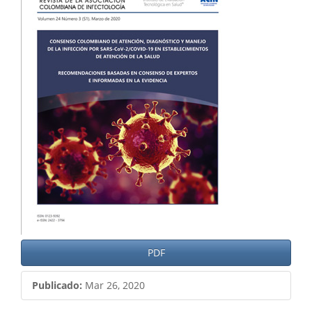
del
artículo
PDF
Publicado:
Mar 26, 2020