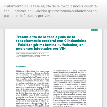
Volver
Tratamiento de la fase aguda de la toxoplasmosis cerebral
a
con Clindamicina - Falcidar (pirimetamina-sulfadoxina) en
los
pacientes infectados por VIH.
detalles
del
artículo
De
De
PD