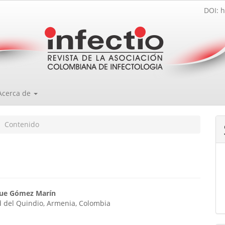
DOI: h
Acerca de
Contenido
enido
que Gómez Marín
d del Quindio, Armenia, Colombia
ipal