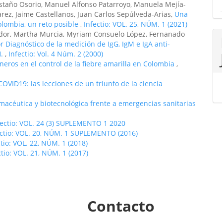
staño Osorio, Manuel Alfonso Patarroyo, Manuela Mejía-
arez, Jaime Castellanos, Juan Carlos Sepúlveda-Arias,
Una
olombia, un reto posible
,
Infectio: VOL. 25, NÚM. 1 (2021)
dor, Martha Murcia, Myriam Consuelo López, Fernanado
r Diagnóstico de la medición de IgG, IgM e IgA anti-
H.
,
Infectio: Vol. 4 Núm. 2 (2000)
oneros en el control de la fiebre amarilla en Colombia
,
OVID19: las lecciones de un triunfo de la ciencia
acéutica y biotecnológica frente a emergencias sanitarias
fectio: VOL. 24 (3) SUPLEMENTO 1 2020
ectio: VOL. 20, NÚM. 1 SUPLEMENTO (2016)
ctio: VOL. 22, NÚM. 1 (2018)
ctio: VOL. 21, NÚM. 1 (2017)
Contacto