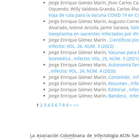
Jorge Enrique Gomez Marín, Jhon Carlos Ca
Oquendo, Willy Valdivia-Granda, Carlos Álv
hoja de ruta para la Vacuna COVID 19 en C
Jorge Enrique Gómez Marín, Augusto Corre
Alvarado, Ivonne Anzola, Jaime Saravia,
Valo
toxoplasma en oacientes infectados por VI
Jorge Enrique Gómez Marín ,
Científicos pi
Infectio: VOL. 26, NUM. 3 (2022)
Jorge Enrique Gómez Marín,
Vacunas para C
biomédica
,
Infectio: VOL. 25, NÚM. 3 (2021)
Jorge Enrique Gómez Marín,
Autonomía farm
,
Infectio: VOL. 24, NÚM. 4 (2020)
Jorge Enrique Gómez Marín,
Contenido
,
In
Jorge Enrique Gómez Marín,
Resumes
,
Inf
Jorge Enrique Gómez Marín,
Editorial
,
Infe
Jorge Enrique Gómez Marín,
Bandera
,
Infe
1
2
3
4
5
6
7
8
9
>
>>
La Asociación Colombiana de Infectología ACIN fue