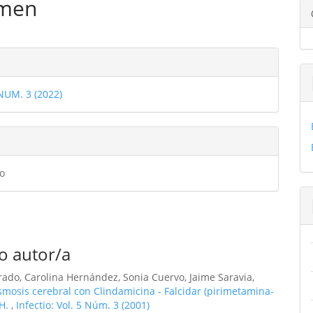
men
ulo
les
 NUM. 3 (2022)
ulo
o
o autor/a
ado, Carolina Hernández, Sonia Cuervo, Jaime Saravia,
smosis cerebral con Clindamicina - Falcidar (pirimetamina-
IH.
,
Infectio: Vol. 5 Núm. 3 (2001)