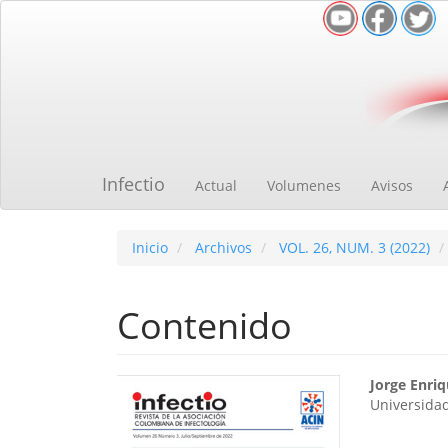
Navegación
principal
Contenido
principal
Barra
lateral
Infectio
Actual
Volumenes
Avisos
Inicio
Archivos
VOL. 26, NUM. 3 (2022)
Contenido
Barra
Cont
Jorge Enri
Universida
lateral
princ