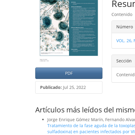
del
del
Resu
artículo
artíc
Contenido
Detal
Número
del
VOL. 26,
artíc
Sección
PDF
Contenid
Publicado:
Jul 25, 2022
Artículos más leídos del mism
Jorge Enrique Gómez Marín, Fernando Alvar
Tratamiento de la fase aguda de la toxopla
sulfadoxina) en pacientes infectados por V