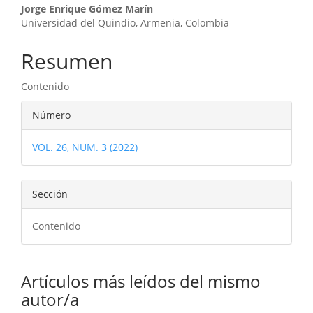
Contenido
Jorge Enrique Gómez Marín
Universidad del Quindio, Armenia, Colombia
principal
del
Resumen
artículo
Contenido
Detalles
Número
del
VOL. 26, NUM. 3 (2022)
artículo
Sección
Contenido
Artículos más leídos del mismo
autor/a