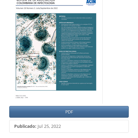
del
artículo
PDF
Publicado:
Jul 25, 2022