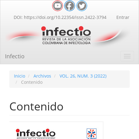
Navegación
principal
Contenido
DOI: https://doi.org/10.22354/issn.2422-3794
Entrar
principal
Barra
lateral
Infectio
Toggl
navig
Inicio
Archivos
VOL. 26, NUM. 3 (2022)
Contenido
Contenido
Barra
lateral