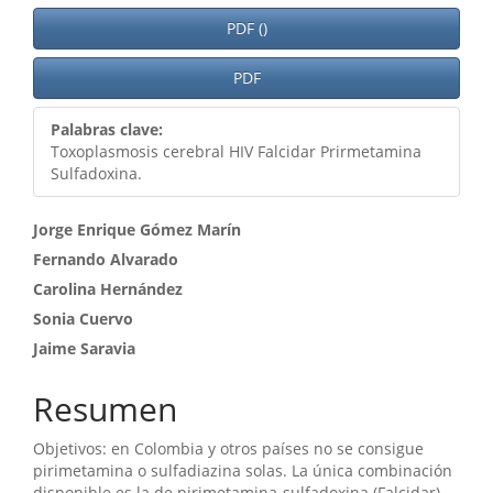
PDF ()
PDF
Palabras clave:
Toxoplasmosis cerebral HIV Falcidar Prirmetamina
Sulfadoxina.
Contenido
Jorge Enrique Gómez Marín
Fernando Alvarado
principal
Carolina Hernández
del
Sonia Cuervo
artículo
Jaime Saravia
Resumen
Objetivos: en Colombia y otros países no se consigue
pirimetamina o sulfadiazina solas. La única combinación
disponible es la de pirimetamina-sulfadoxina (Falcidar)