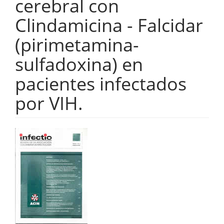
cerebral con
Clindamicina - Falcidar
(pirimetamina-
sulfadoxina) en
pacientes infectados
por VIH.
Barra
lateral
del
artículo