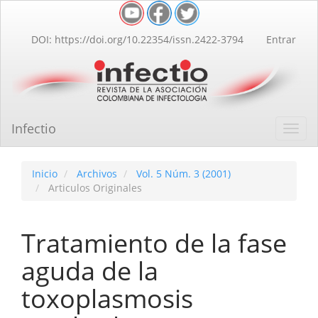
Navegación
principal
Contenido
DOI: https://doi.org/10.22354/issn.2422-3794
Entrar
principal
Barra
lateral
Infectio
Toggl
navig
Inicio
Archivos
Vol. 5 Núm. 3 (2001)
Articulos Originales
Tratamiento de la fase
aguda de la
toxoplasmosis