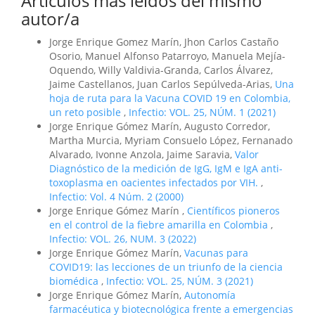
Artículos más leídos del mismo
autor/a
Jorge Enrique Gomez Marín, Jhon Carlos Castaño
Osorio, Manuel Alfonso Patarroyo, Manuela Mejía-
Oquendo, Willy Valdivia-Granda, Carlos Álvarez,
Jaime Castellanos, Juan Carlos Sepúlveda-Arias,
Una
hoja de ruta para la Vacuna COVID 19 en Colombia,
un reto posible
,
Infectio: VOL. 25, NÚM. 1 (2021)
Jorge Enrique Gómez Marín, Augusto Corredor,
Martha Murcia, Myriam Consuelo López, Fernanado
Alvarado, Ivonne Anzola, Jaime Saravia,
Valor
Diagnóstico de la medición de IgG, IgM e IgA anti-
toxoplasma en oacientes infectados por VIH.
,
Infectio: Vol. 4 Núm. 2 (2000)
Jorge Enrique Gómez Marín ,
Científicos pioneros
en el control de la fiebre amarilla en Colombia
,
Infectio: VOL. 26, NUM. 3 (2022)
Jorge Enrique Gómez Marín,
Vacunas para
COVID19: las lecciones de un triunfo de la ciencia
biomédica
,
Infectio: VOL. 25, NÚM. 3 (2021)
Jorge Enrique Gómez Marín,
Autonomía
farmacéutica y biotecnológica frente a emergencias