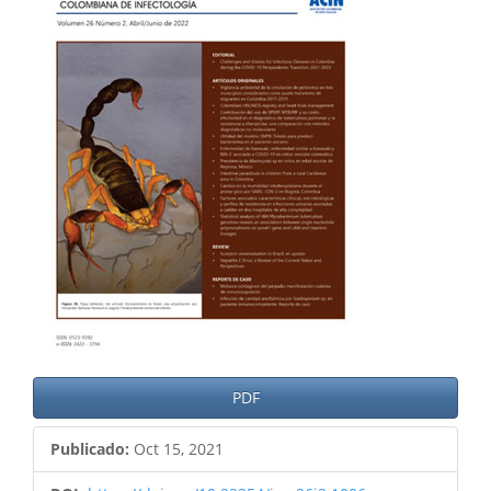
del
artículo
PDF
Publicado:
Oct 15, 2021