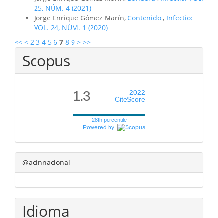
25, NÚM. 4 (2021)
Jorge Enrique Gómez Marín,
Contenido
,
Infectio:
VOL. 24, NÚM. 1 (2020)
<<
<
2
3
4
5
6
7
8
9
>
>>
Scopus
1.3
2022
CiteScore
28th percentile
Powered by
@acinnacional
Idioma