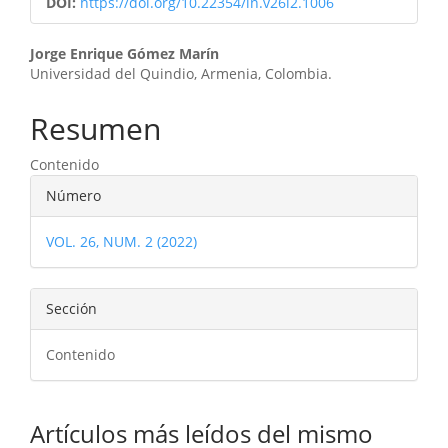
DOI:
https://doi.org/10.22354/in.v26i2.1006
Contenido
Jorge Enrique Gómez Marín
Universidad del Quindio, Armenia, Colombia.
principal
del
Resumen
artículo
Contenido
Detalles
Número
del
VOL. 26, NUM. 2 (2022)
artículo
Sección
Contenido
Artículos más leídos del mismo