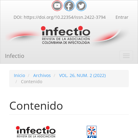
Navegación
principal
Contenido
DOI: https://doi.org/10.22354/issn.2422-3794
Entrar
principal
Barra
lateral
Infectio
Toggl
navig
Inicio
Archivos
VOL. 26, NUM. 2 (2022)
Contenido
Contenido
Barra
lateral