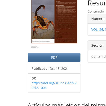
del
del
Resu
artículo
artíc
Contenido
Detal
Número
del
VOL. 26,
artíc
Sección
Contenid
PDF
Publicado:
Oct 15, 2021
DOI:
https://doi.org/10.22354/in.v
26i2.1006
Artículos más leídos del mism