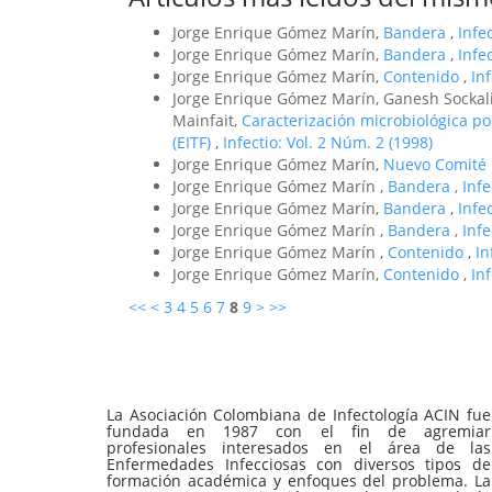
Jorge Enrique Gómez Marín,
Bandera
,
Infe
Jorge Enrique Gómez Marín,
Bandera
,
Infe
Jorge Enrique Gómez Marín,
Contenido
,
In
Jorge Enrique Gómez Marín, Ganesh Sockali
Mainfait,
Caracterización microbiológica po
(EITF)
,
Infectio: Vol. 2 Núm. 2 (1998)
Jorge Enrique Gómez Marín,
Nuevo Comité E
Jorge Enrique Gómez Marín ,
Bandera
,
Inf
Jorge Enrique Gómez Marín,
Bandera
,
Infe
Jorge Enrique Gómez Marín ,
Bandera
,
Infe
Jorge Enrique Gómez Marín ,
Contenido
,
In
Jorge Enrique Gómez Marín,
Contenido
,
In
<<
<
3
4
5
6
7
8
9
>
>>
La Asociación Colombiana de Infectología ACIN fue
fundada en 1987 con el fin de agremiar
profesionales interesados en el área de las
Enfermedades Infecciosas con diversos tipos de
formación académica y enfoques del problema. La