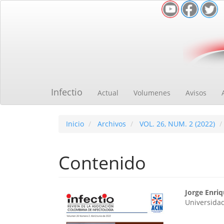
Navegación
principal
Contenido
principal
Barra
lateral
Infectio
Actual
Volumenes
Avisos
Inicio
Archivos
VOL. 26, NUM. 2 (2022)
Contenido
Barra
Cont
Jorge Enri
Universidad
lateral
princ