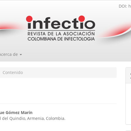
DOI: h
Acerca de
Contenido
enido
que Gómez Marín
 del Quindio, Armenia, Colombia.
ipal