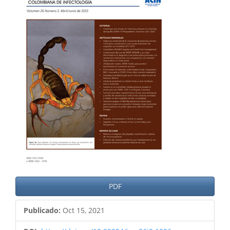
del
artículo
PDF
Publicado:
Oct 15, 2021