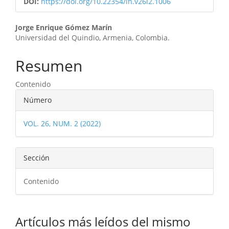
DOI:
https://doi.org/10.22354/in.v26i2.1006
Contenido
Jorge Enrique Gómez Marín
Universidad del Quindio, Armenia, Colombia.
principal
del
Resumen
artículo
Contenido
Detalles
Número
del
VOL. 26, NUM. 2 (2022)
artículo
Sección
Contenido
Artículos más leídos del mismo