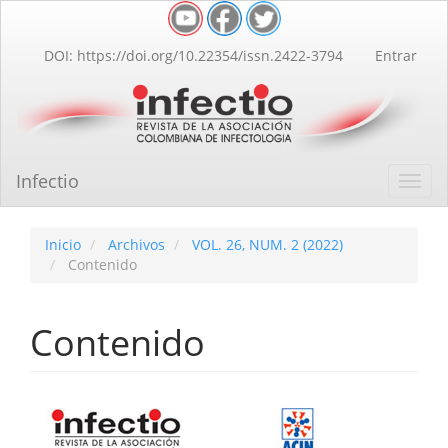
Navegación
principal
Contenido
DOI: https://doi.org/10.22354/issn.2422-3794
Entrar
principal
Barra
lateral
Infectio
Toggl
navig
Inicio
Archivos
VOL. 26, NUM. 2 (2022)
Contenido
Contenido
Barra
lateral