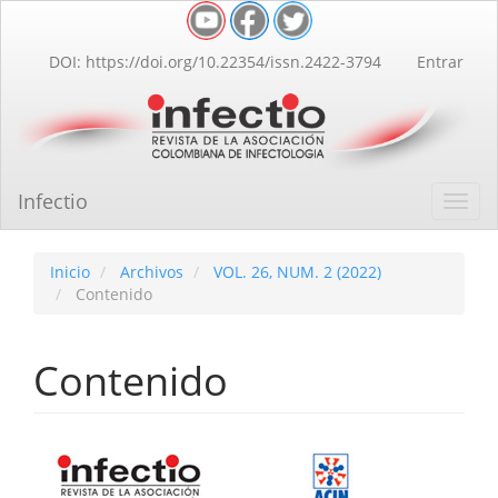
Navegación
principal
Contenido
DOI: https://doi.org/10.22354/issn.2422-3794
Entrar
principal
Barra
lateral
Infectio
Toggl
navig
Inicio
Archivos
VOL. 26, NUM. 2 (2022)
Contenido
Contenido
Barra
lateral