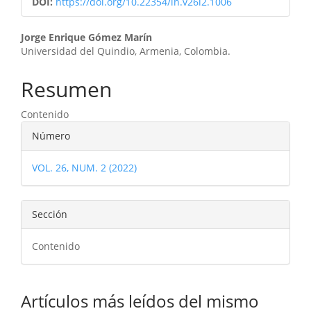
DOI:
https://doi.org/10.22354/in.v26i2.1006
Contenido
Jorge Enrique Gómez Marín
Universidad del Quindio, Armenia, Colombia.
principal
del
Resumen
artículo
Contenido
Detalles
Número
del
VOL. 26, NUM. 2 (2022)
artículo
Sección
Contenido
Artículos más leídos del mismo