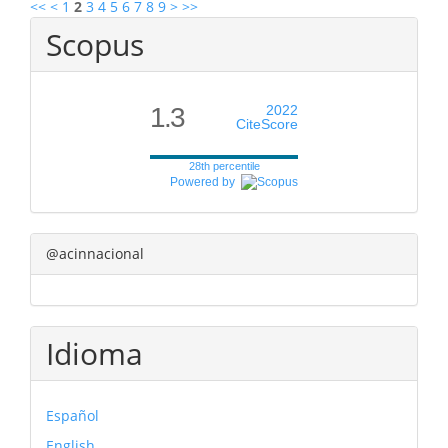
<<
<
1
2
3
4
5
6
7
8
9
>
>>
Scopus
1.3
2022
CiteScore
28th percentile
Powered by
@acinnacional
Idioma
Español
English