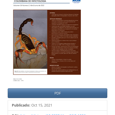
del
artículo
PDF
Publicado:
Oct 15, 2021