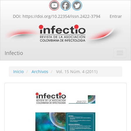
Navegación
principal
Contenido
DOI: https://doi.org/10.22354/issn.2422-3794
Entrar
principal
Barra
lateral
Infectio
Toggl
navig
Inicio
Archivos
Vol. 15 Núm. 4 (2011)