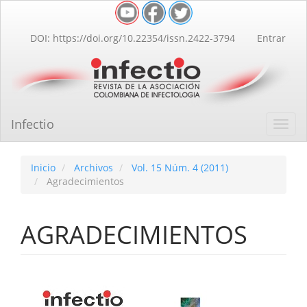
Navegación
principal
Contenido
DOI: https://doi.org/10.22354/issn.2422-3794
Entrar
principal
Barra
lateral
Infectio
Toggl
navig
Inicio
Archivos
Vol. 15 Núm. 4 (2011)
Agradecimientos
AGRADECIMIENTOS
Barra
lateral