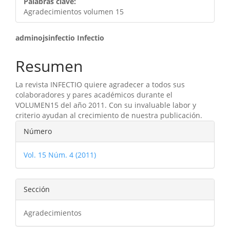
Palabras clave:
Agradecimientos volumen 15
Contenido
adminojsinfectio Infectio
principal
Resumen
del
La revista INFECTIO quiere agradecer a todos sus
artículo
colaboradores y pares académicos durante el
VOLUMEN15 del año 2011. Con su invaluable labor y
criterio ayudan al crecimiento de nuestra publicación.
Detalles
Número
del
Vol. 15 Núm. 4 (2011)
artículo
Sección
Agradecimientos