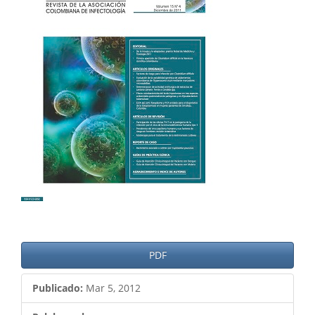
del
artículo
PDF
Publicado:
Mar 5, 2012