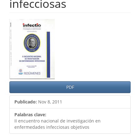
infecciosas
Barra
lateral
del
artículo
PDF
Publicado:
Nov 8, 2011
Palabras clave:
II encuentro nacional de investigación en
enfermedades infecciosas objetivos