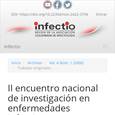
Navegación
principal
Contenido
DOI: https://doi.org/10.22354/issn.2422-3794
Entrar
principal
Barra
lateral
Infectio
Toggl
navig
Inicio
Archivos
Vol. 4 Núm. 1 (2000)
Trabajos Originales
II encuentro nacional
de investigación en
enfermedades