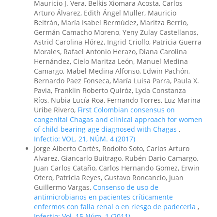
Mauricio J. Vera, Belkis Xiomara Acosta, Carlos
Arturo Álvarez, Edith Ángel Muller, Mauricio
Beltrán, María Isabel Bermúdez, Maritza Berrío,
Germán Camacho Moreno, Yeny Zulay Castellanos,
Astrid Carolina Flórez, Ingrid Criollo, Patricia Guerra
Morales, Rafael Antonio Herazo, Diana Carolina
Hernández, Cielo Maritza León, Manuel Medina
Camargo, Mabel Medina Alfonso, Edwin Pachón,
Bernardo Paez Fonseca, María Luisa Parra, Paula X.
Pavia, Franklin Roberto Quiróz, Lyda Constanza
Ríos, Nubia Lucía Roa, Fernando Torres, Luz Marina
Uribe Rivero,
First Colombian consensus on
congenital Chagas and clinical approach for women
of child-bearing age diagnosed with Chagas
,
Infectio: VOL. 21, NÚM. 4 (2017)
Jorge Alberto Cortés, Rodolfo Soto, Carlos Arturo
Alvarez, Giancarlo Buitrago, Rubén Dario Camargo,
Juan Carlos Cataño, Carlos Hernando Gomez, Erwin
Otero, Patricia Reyes, Gustavo Roncancio, Juan
Guillermo Vargas,
Consenso de uso de
antimicrobianos en pacientes críticamente
enfermos con falla renal o en riesgo de padecerla
,
Infectio: Vol. 15 Núm. 1 (2011)