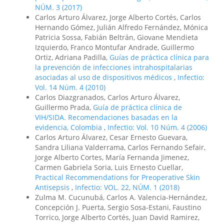
NÚM. 3 (2017)
Carlos Arturo Álvarez, Jorge Alberto Cortés, Carlos
Hernando Gómez, Julián Alfredo Fernández, Mónica
Patricia Sossa, Fabián Beltrán, Giovane Mendieta
Izquierdo, Franco Montufar Andrade, Guillermo
Ortiz, Adriana Padilla,
Guías de práctica clínica para
la prevención de infecciones intrahospitalarias
asociadas al uso de dispositivos médicos
,
Infectio:
Vol. 14 Núm. 4 (2010)
Carlos Diazgranados, Carlos Arturo Álvarez,
Guillermo Prada,
Guía de práctica clínica de
VIH/SIDA. Recomendaciones basadas en la
evidencia, Colombia
,
Infectio: Vol. 10 Núm. 4 (2006)
Carlos Arturo Álvarez, Cesar Ernesto Guevara,
Sandra Liliana Valderrama, Carlos Fernando Sefair,
Jorge Alberto Cortes, María Fernanda Jimenez,
Carmen Gabriela Soria, Luis Ernesto Cuellar,
Practical Recommendations for Preoperative Skin
Antisepsis
,
Infectio: VOL. 22, NÚM. 1 (2018)
Zulma M. Cucunubá, Carlos A. Valencia-Hernández,
Concepción J. Puerta, Sergio Sosa-Estani, Faustino
Torrico, Jorge Alberto Cortés, Juan David Ramirez,