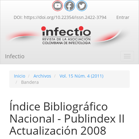
Navegación
principal
Contenido
DOI: https://doi.org/10.22354/issn.2422-3794
Entrar
principal
Barra
lateral
Infectio
Toggl
navig
Inicio
Archivos
Vol. 15 Núm. 4 (2011)
Bandera
Índice Bibliográfico
Nacional - Publindex II
Actualización 2008