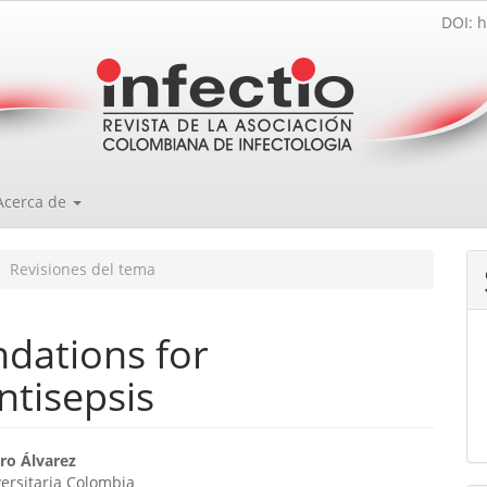
DOI: h
Acerca de
Revisiones del tema
dations for
ntisepsis
enido
ro Álvarez
versitaria Colombia