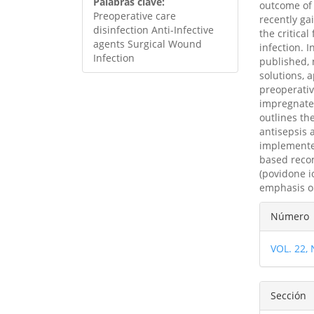
Palabras clave:
outcome of 
Preoperative care
recently ga
disinfection Anti-Infective
the critica
agents Surgical Wound
infection. 
Infection
published, 
solutions, 
preoperativ
impregnated
outlines th
antisepsis 
implemented
based recom
(povidone i
emphasis o
Detal
Número
del
VOL. 22,
artíc
Sección