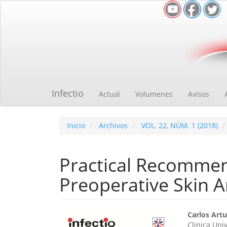
Navegación
principal
Contenido
principal
Barra
lateral
Infectio
Actual
Volumenes
Avisos
Inicio
Archivos
VOL. 22, NÚM. 1 (2018)
Practical Recommen
Preoperative Skin A
Barra
Cont
Carlos Artu
Clinica Uni