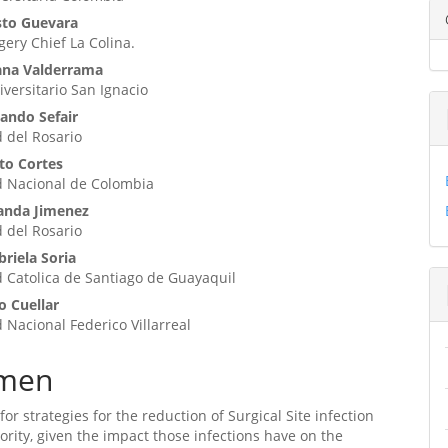
ipal
sto Guevara
gery Chief La Colina.
ulo
iana Valderrama
iversitario San Ignacio
nando Sefair
 del Rosario
to Cortes
d Nacional de Colombia
anda Jimenez
 del Rosario
riela Soria
 Catolica de Santiago de Guayaquil
o Cuellar
 Nacional Federico Villarreal
men
or strategies for the reduction of Surgical Site infection
riority, given the impact those infections have on the