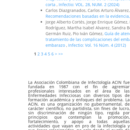
corta
,
Infectio: VOL. 28, NUM. 2 (2024)
Carlos Diazgranados, Carlos Arturo Álvarez
Recomendaciones basadas en la evidencia
Jorge Alberto Cortés, Jorge Enrique Gómez, 
Rodríguez, Martha Isabel Alvarez, Sandra B
Germán Ruiz, Pio Iván Gómez,
Guía de aten
tratamiento de las complicaciones del emba
embarazo
,
Infectio: Vol. 16 Núm. 4 (2012)
1
2
3
4
5
6
>
>>
La Asociación Colombiana de Infectología ACIN fue
fundada en 1987 con el fin de agremiar
profesionales interesados en el área de las
Enfermedades Infecciosas con diversos tipos de
formación académica y enfoques del problema. La
ACIN, es una organización no gubernamental, de
carácter científico, no partidista, sin fines de lucro,
sin discriminación de ningún tipo, regida por
principios que contemplan la promoción,
fortalecimiento, y apoyo a todas aquellas
actividades que vayan en pro de la infectología y