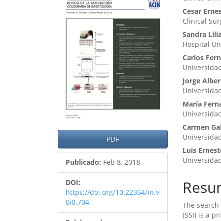
lateral
princ
Cesar Erne
del
del
Clinical Sur
artículo
artíc
Sandra Lil
Hospital Un
Carlos Fer
Universidad
Jorge Alber
Universida
María Fern
Universidad
Carmen Gab
Universidad
PDF
Luis Ernest
Universidad
Publicado:
Feb 8, 2018
Resu
DOI:
https://doi.org/10.22354/in.v
0i0.704
The search f
(SSI) is a p