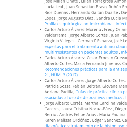
José Millán Oñate , Lilian Torregrosa Almona
Lucia Leal , Juan Sebastián Bravo, Rubén E
Rios Dueñas , Hernando Gaitán Duarte , Dav
López, Jorge Augusto Diaz , Sandra Lucia Mo
Profilaxis quirúrgica antimicrobiana
,
Infect
Carlos Arturo Álvarez-Moreno , Fredy Orlan
Valderrama , Jorge Alberto Cortés , Juan Pa
Virginia Villegas , German F Esparza, José 
expertos para el tratamiento antimicrobian
multirresistentes en pacientes adultos
,
Inf
Carlos Arturo Álvarez, Cesar Ernesto Guevar
Alberto Cortes, María Fernanda Jiménez, Ca
Recomendaciones prácticas para la antiseps
21, NÚM. 3 (2017)
Carlos Arturo Álvarez, Jorge Alberto Corté
Patricia Sossa, Fabián Beltrán, Giovane Me
Adriana Padilla,
Guías de práctica clínica p
asociadas al uso de dispositivos médicos
,
Jorge Alberto Cortés, Martha Carolina Valde
Caceres, Laura Cristina Nocua-Báez , Diego
Berrio , Andrés Felipe Arias , María Paulina
Karen Melissa Ordóñez , Edgar Sánchez, Ca
diagnóstico y tratamiento de la histoplasmo