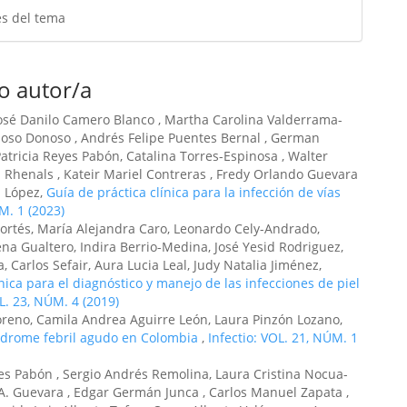
es del tema
o autor/a
 José Danilo Camero Blanco , Martha Carolina Valderrama-
noso Donoso , Andrés Felipe Puentes Bernal , German
atricia Reyes Pabón, Catalina Torres-Espinosa , Walter
Rhenals , Kateir Mariel Contreras , Fredy Orlando Guevara
a López,
Guía de práctica clínica para la infección de vías
M. 1 (2023)
ortés, María Alejandra Caro, Leonardo Cely-Andrado,
a Gualtero, Indira Berrio-Medina, José Yesid Rodriguez,
Carlos Sefair, Aura Lucia Leal, Judy Natalia Jiménez,
nica para el diagnóstico y manejo de las infecciones de piel
OL. 23, NÚM. 4 (2019)
oreno, Camila Andrea Aguirre León, Laura Pinzón Lozano,
índrome febril agudo en Colombia
,
Infectio: VOL. 21, NÚM. 1
yes Pabón , Sergio Andrés Remolina, Laura Cristina Nocua-
A. Guevara , Edgar Germán Junca , Carlos Manuel Zapata ,