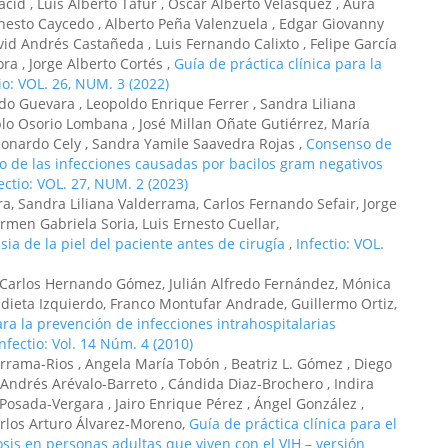
cid , Luis Alberto Tafur , Oscar Alberto Velásquez , Aura
rnesto Caycedo , Alberto Peña Valenzuela , Edgar Giovanny
id Andrés Castañeda , Luis Fernando Calixto , Felipe García
ra , Jorge Alberto Cortés ,
Guía de práctica clínica para la
io: VOL. 26, NUM. 3 (2022)
do Guevara , Leopoldo Enrique Ferrer , Sandra Liliana
blo Osorio Lombana , José Millan Oñate Gutiérrez, María
Leonardo Cely , Sandra Yamile Saavedra Rojas ,
Consenso de
o de las infecciones causadas por bacilos gram negativos
ectio: VOL. 27, NUM. 2 (2023)
a, Sandra Liliana Valderrama, Carlos Fernando Sefair, Jorge
rmen Gabriela Soria, Luis Ernesto Cuellar,
ia de la piel del paciente antes de cirugía
,
Infectio: VOL.
s, Carlos Hernando Gómez, Julián Alfredo Fernández, Mónica
ndieta Izquierdo, Franco Montufar Andrade, Guillermo Ortiz,
ara la prevención de infecciones intrahospitalarias
Infectio: Vol. 14 Núm. 4 (2010)
rrama-Rios , Angela María Tobón , Beatriz L. Gómez , Diego
 Andrés Arévalo-Barreto , Cándida Diaz-Brochero , Indira
 Posada-Vergara , Jairo Enrique Pérez , Ángel González ,
rlos Arturo Álvarez-Moreno,
Guía de práctica clínica para el
sis en personas adultas que viven con el VIH – versión