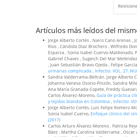
Revision
Artículos más leídos del mism
Jorge Alberto Cortés , Nairo Cano Arenas ,
Rios , Cándida Diaz Brochero , Wilfredo Do
Esparza , Sonia Isabel Cuervo-Maldonado, P
Gabriel Chaves , Sugeich Del Mar Meléndez 
, Juan Sebastián Bravo-Ojeda , Felipe Garcí
urinarias complicada
,
Infectio: VOL. 27, NU
Sandra Valderrama-Beltrán, Jorge Alberto C
Johanna Vanesa Osorio-Pinzón, Sandra Milen
Ana María Granada-Copete, Freddy Guevara, 
Carlos Álvarez-Moreno,
Guía de práctica clí
y tejidos blandos en Colombia
,
Infectio: V
Jorge Alberto Cortés, Luis Felipe Romero M
Sonia Isabel Cuervo,
Enfoque clínico del s
(2017)
Carlos Arturo Álvarez-Moreno , Patricia Re
Báez , Martha Carolina Valderrama , Oscar 