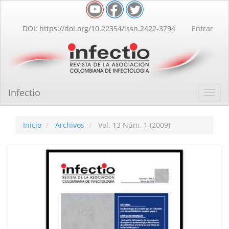
Navegación
principal
Contenido
DOI: https://doi.org/10.22354/issn.2422-3794
Entrar
principal
Barra
lateral
Infectio
Toggl
navig
Inicio
Archivos
Vol. 13 Núm. 1 (2009)