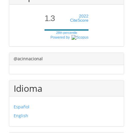
1.3
2022
CiteScore
28th percentile
Powered by
@acinnacional
Idioma
Español
English