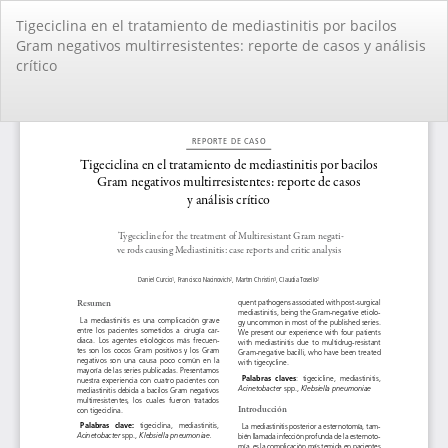
Volver
Tigeciclina en el tratamiento de mediastinitis por bacilos
a
Gram negativos multirresistentes: reporte de casos y análisis
los
crítico
detalles
del
artículo
De
De
PD