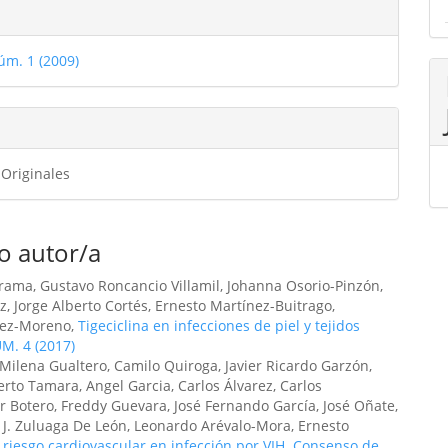
les
úm. 1 (2009)
ulo
 Originales
o autor/a
rrama, Gustavo Roncancio Villamil, Johanna Osorio-Pinzón,
, Jorge Alberto Cortés, Ernesto Martínez-Buitrago,
rez-Moreno,
Tigeciclina en infecciones de piel y tejidos
ÚM. 4 (2017)
Milena Gualtero, Camilo Quiroga, Javier Ricardo Garzón,
rto Tamara, Angel Garcia, Carlos Álvarez, Carlos
r Botero, Freddy Guevara, José Fernando García, José Oñate,
 J. Zuluaga De León, Leonardo Arévalo-Mora, Ernesto
 riesgo cardiovascular en infección por VIH. Consenso de