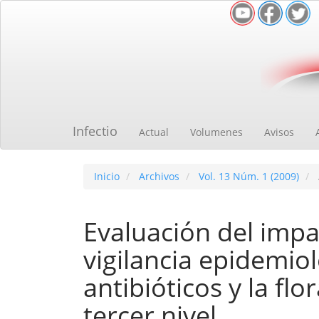
Navegación
principal
Contenido
principal
Barra
lateral
Infectio
Actual
Volumenes
Avisos
Inicio
Archivos
Vol. 13 Núm. 1 (2009)
Evaluación del imp
vigilancia epidemio
antibióticos y la flo
tercer nivel