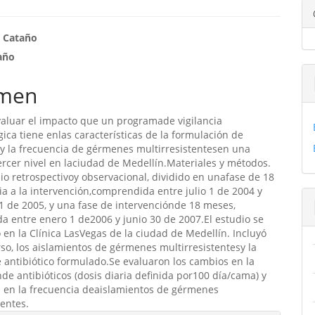
enido
s Cataño
año
ipal
men
ulo
valuar el impacto que un programade vigilancia
ica tiene enlas características de la formulación de
sy la frecuencia de gérmenes multirresistentesen una
tercer nivel en laciudad de Medellín.Materiales y métodos.
io retrospectivoy observacional, dividido en unafase de 18
a a la intervención,comprendida entre julio 1 de 2004 y
 de 2005, y una fase de intervenciónde 18 meses,
 entre enero 1 de2006 y junio 30 de 2007.El estudio se
o en la Clínica LasVegas de la ciudad de Medellín. Incluyó
o, los aislamientos de gérmenes multirresistentesy la
 antibiótico formulado.Se evaluaron los cambios en la
de antibióticos (dosis diaria definida por100 día/cama) y
s en la frecuencia deaislamientos de gérmenes
tentes.