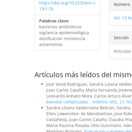
Detal
https://doi.org/10.22354/in.v
Número
13i1.76
del
Vol. 13 N
artíc
Palabras clave:
bacterias antibióticos
vigilancia epidemiológica
Sección
dosificación resistencia
aislamiento.
Articulos
Artículos más leídos del mism
José Yesid Rodríguez, Sandra Liliana Valde
Juan Carlos Cataño, María Fernanda Jiménez
Leonardo Arévalo Mora, Carlos Arturo Álva
blandos complicadas.
,
Infectio: VOL. 21, N
Sandra Liliana Valderrama Beltrán, Sandra 
Ellen Lowenstein de Mendivelson, Jose Robe
Castañeda, Juan Carlos Cataño, Claudia Pila
María Paulina Posada, Otto Sussmann, Iván
Martínez Buitrago,
Evaluación y manejo del