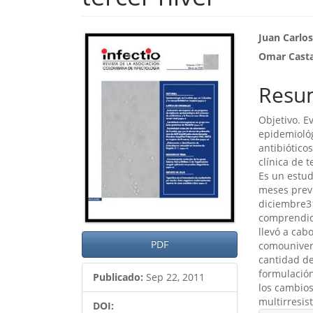
Barra
Cont
Juan Carlo
Omar Cast
lateral
princ
del
del
Resu
artículo
artíc
Objetivo. E
epidemiológ
antibiótico
clínica de 
Es un estud
meses previ
diciembre31
comprendida
llevó a cab
PDF
comounivers
cantidad de
formulación
Publicado:
Sep 22, 2011
los cambio
multirresis
DOI: