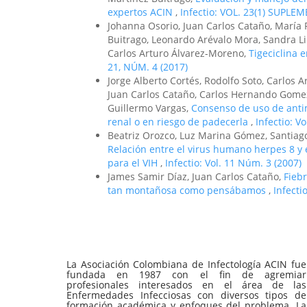
expertos ACIN
,
Infectio: VOL. 23(1) SUPLE
Johanna Osorio, Juan Carlos Cataño, María 
Buitrago, Leonardo Arévalo Mora, Sandra Li
Carlos Arturo Álvarez-Moreno,
Tigeciclina 
21, NÚM. 4 (2017)
Jorge Alberto Cortés, Rodolfo Soto, Carlos 
Juan Carlos Cataño, Carlos Hernando Gomez,
Guillermo Vargas,
Consenso de uso de antim
renal o en riesgo de padecerla
,
Infectio: V
Beatriz Orozco, Luz Marina Gómez, Santiago
Relación entre el virus humano herpes 8 y 
para el VIH
,
Infectio: Vol. 11 Núm. 3 (2007)
James Samir Díaz, Juan Carlos Cataño,
Fieb
tan montañosa como pensábamos
,
Infecti
La Asociación Colombiana de Infectología ACIN fue
fundada en 1987 con el fin de agremiar
profesionales interesados en el área de las
Enfermedades Infecciosas con diversos tipos de
formación académica y enfoques del problema. La