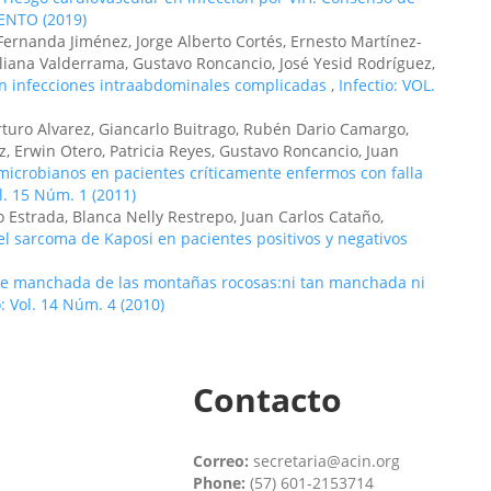
MENTO (2019)
Fernanda Jiménez, Jorge Alberto Cortés, Ernesto Martínez-
liana Valderrama, Gustavo Roncancio, José Yesid Rodríguez,
en infecciones intraabdominales complicadas
,
Infectio: VOL.
Arturo Alvarez, Giancarlo Buitrago, Rubén Dario Camargo,
 Erwin Otero, Patricia Reyes, Gustavo Roncancio, Juan
icrobianos en pacientes críticamente enfermos con falla
ol. 15 Núm. 1 (2011)
 Estrada, Blanca Nelly Restrepo, Juan Carlos Cataño,
el sarcoma de Kaposi en pacientes positivos y negativos
re manchada de las montañas rocosas:ni tan manchada ni
o: Vol. 14 Núm. 4 (2010)
Contacto
Correo:
secretaria@acin.org
Phone:
(57) 601-2153714