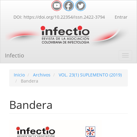
Navegación
principal
Contenido
DOI: https://doi.org/10.22354/issn.2422-3794
Entrar
principal
Barra
lateral
Infectio
Toggl
navig
Inicio
Archivos
VOL. 23(1) SUPLEMENTO (2019)
Bandera
Bandera
Barra
lateral