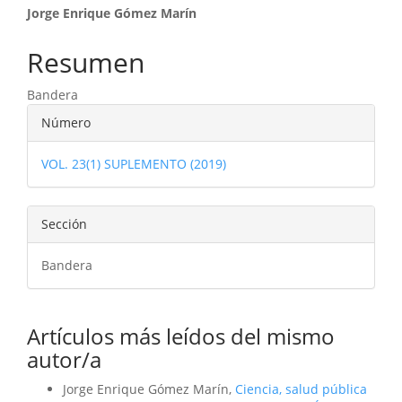
Contenido
Jorge Enrique Gómez Marín
principal
Resumen
del
Bandera
artículo
Detalles
Número
del
VOL. 23(1) SUPLEMENTO (2019)
artículo
Sección
Bandera
Artículos más leídos del mismo
autor/a
Jorge Enrique Gómez Marín,
Ciencia, salud pública