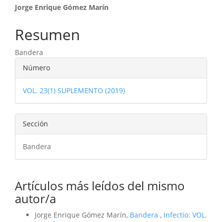
Contenido
Jorge Enrique Gómez Marín
principal
Resumen
del
Bandera
artículo
Detalles
Número
del
VOL. 23(1) SUPLEMENTO (2019)
artículo
Sección
Bandera
Artículos más leídos del mismo
autor/a
Jorge Enrique Gómez Marín,
Bandera
,
Infectio: VOL.