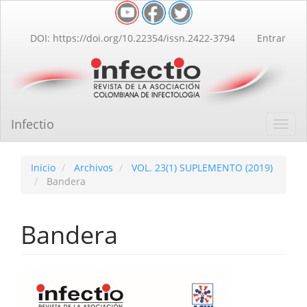
Navegación
principal
Contenido
DOI: https://doi.org/10.22354/issn.2422-3794
Entrar
principal
Barra
lateral
Infectio
Toggl
navig
Inicio
Archivos
VOL. 23(1) SUPLEMENTO (2019)
Bandera
Bandera
Barra
lateral