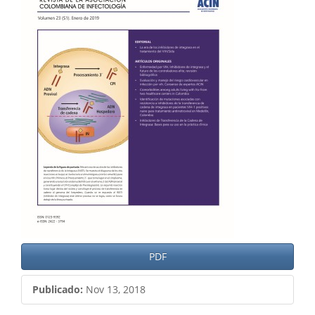
del
artículo
PDF
Publicado:
Nov 13, 2018