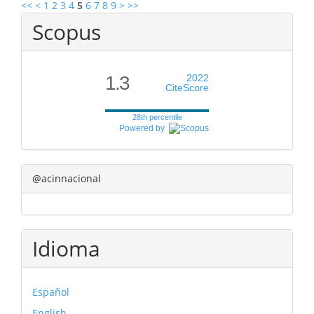
<<
<
1
2
3
4
5
6
7
8
9
>
>>
Scopus
1.3
2022
CiteScore
28th percentile
Powered by
@acinnacional
Idioma
Español
English