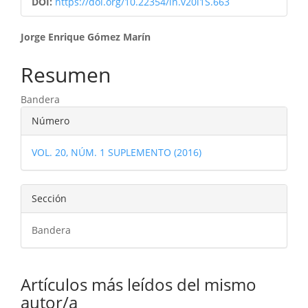
DOI:
https://doi.org/10.22354/in.v20i1S.663
Contenido
Jorge Enrique Gómez Marín
principal
Resumen
del
Bandera
artículo
Detalles
Número
del
VOL. 20, NÚM. 1 SUPLEMENTO (2016)
artículo
Sección
Bandera
Artículos más leídos del mismo
autor/a