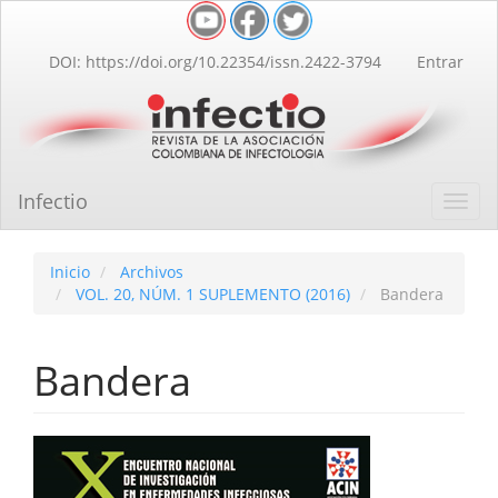
Navegación
principal
Contenido
DOI: https://doi.org/10.22354/issn.2422-3794
Entrar
principal
Barra
lateral
Infectio
Toggl
navig
Inicio
Archivos
VOL. 20, NÚM. 1 SUPLEMENTO (2016)
Bandera
Bandera
Barra
lateral