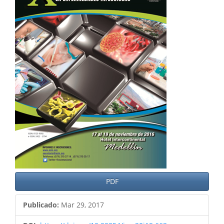
del
artículo
PDF
Publicado:
Mar 29, 2017