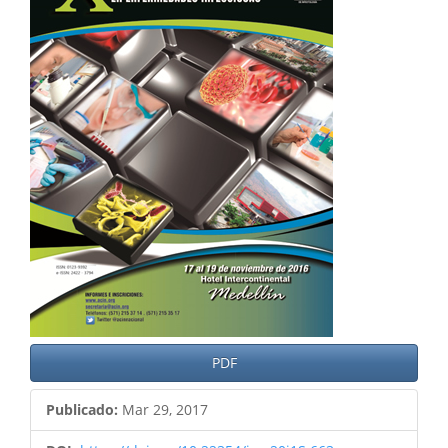
del
artículo
PDF
Publicado:
Mar 29, 2017