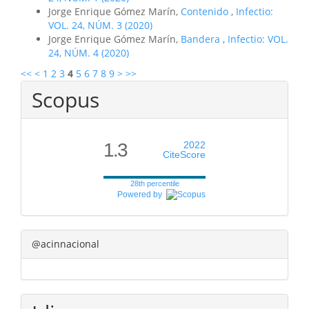
Jorge Enrique Gómez Marín,
Contenido
,
Infectio:
VOL. 24, NÚM. 3 (2020)
Jorge Enrique Gómez Marín,
Bandera
,
Infectio: VOL.
24, NÚM. 4 (2020)
<<
<
1
2
3
4
5
6
7
8
9
>
>>
Scopus
1.3
2022
CiteScore
28th percentile
Powered by
@acinnacional