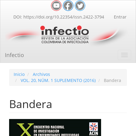
Navegación
principal
Contenido
DOI: https://doi.org/10.22354/issn.2422-3794
Entrar
principal
Barra
lateral
Infectio
Toggl
navig
Inicio
Archivos
VOL. 20, NÚM. 1 SUPLEMENTO (2016)
Bandera
Bandera
Barra
lateral