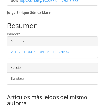
DOI:
https://doi.org/10.22354/in.v20i1S.663
Contenido
Jorge Enrique Gómez Marín
principal
Resumen
del
Bandera
artículo
Detalles
Número
del
VOL. 20, NÚM. 1 SUPLEMENTO (2016)
artículo
Sección
Bandera
Artículos más leídos del mismo
autor/a