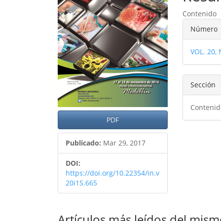
del
del
Contenido
artículo
artíc
Detal
Número
del
VOL. 20,
artíc
Sección
Contenid
PDF
Publicado:
Mar 29, 2017
DOI:
https://doi.org/10.22354/in.v
20i1S.665
Artículos más leídos del mism