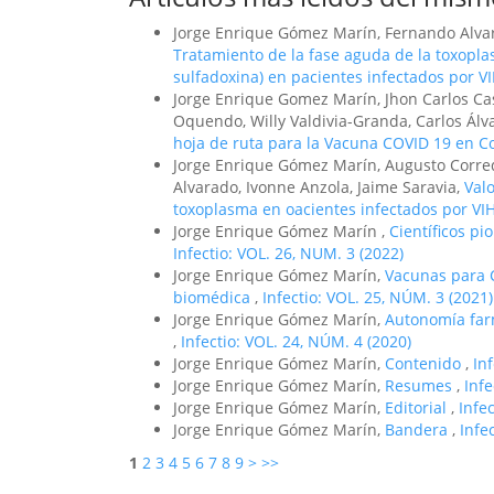
Jorge Enrique Gómez Marín, Fernando Alvar
Tratamiento de la fase aguda de la toxopla
sulfadoxina) en pacientes infectados por V
Jorge Enrique Gomez Marín, Jhon Carlos Ca
Oquendo, Willy Valdivia-Granda, Carlos Álv
hoja de ruta para la Vacuna COVID 19 en C
Jorge Enrique Gómez Marín, Augusto Corre
Alvarado, Ivonne Anzola, Jaime Saravia,
Valo
toxoplasma en oacientes infectados por VI
Jorge Enrique Gómez Marín ,
Científicos pi
Infectio: VOL. 26, NUM. 3 (2022)
Jorge Enrique Gómez Marín,
Vacunas para C
biomédica
,
Infectio: VOL. 25, NÚM. 3 (2021)
Jorge Enrique Gómez Marín,
Autonomía farm
,
Infectio: VOL. 24, NÚM. 4 (2020)
Jorge Enrique Gómez Marín,
Contenido
,
In
Jorge Enrique Gómez Marín,
Resumes
,
Inf
Jorge Enrique Gómez Marín,
Editorial
,
Infe
Jorge Enrique Gómez Marín,
Bandera
,
Infe
1
2
3
4
5
6
7
8
9
>
>>