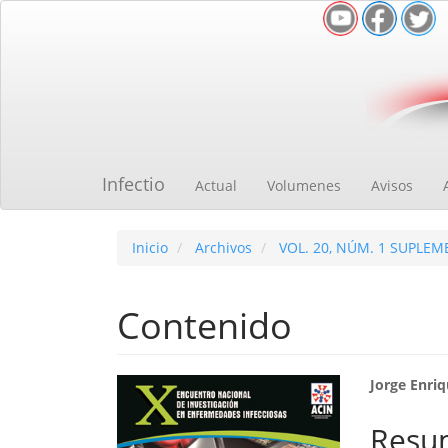
Navegación
principal
Contenido
principal
Barra
lateral
Infectio
Actual
Volumenes
Avisos
Inicio
Archivos
VOL. 20, NÚM. 1 SUPLEM
Contenido
Barra
Cont
Jorge Enri
lateral
princ
Resu