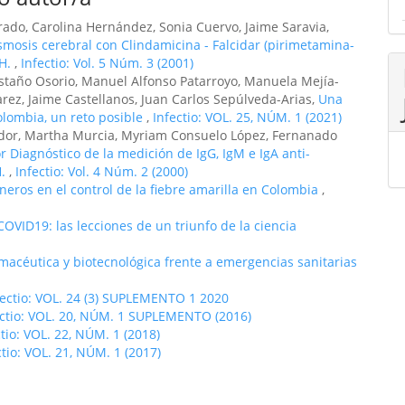
ado, Carolina Hernández, Sonia Cuervo, Jaime Saravia,
smosis cerebral con Clindamicina - Falcidar (pirimetamina-
IH.
,
Infectio: Vol. 5 Núm. 3 (2001)
staño Osorio, Manuel Alfonso Patarroyo, Manuela Mejía-
arez, Jaime Castellanos, Juan Carlos Sepúlveda-Arias,
Una
olombia, un reto posible
,
Infectio: VOL. 25, NÚM. 1 (2021)
dor, Martha Murcia, Myriam Consuelo López, Fernanado
r Diagnóstico de la medición de IgG, IgM e IgA anti-
H.
,
Infectio: Vol. 4 Núm. 2 (2000)
oneros en el control de la fiebre amarilla en Colombia
,
OVID19: las lecciones de un triunfo de la ciencia
acéutica y biotecnológica frente a emergencias sanitarias
fectio: VOL. 24 (3) SUPLEMENTO 1 2020
ectio: VOL. 20, NÚM. 1 SUPLEMENTO (2016)
ctio: VOL. 22, NÚM. 1 (2018)
ctio: VOL. 21, NÚM. 1 (2017)