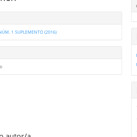
ulo
les
 NÚM. 1 SUPLEMENTO (2016)
ulo
o
o autor/a