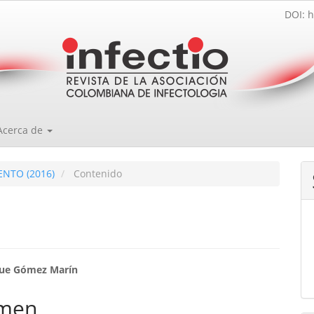
DOI: h
Acerca de
ENTO (2016)
Contenido
enido
que Gómez Marín
ipal
men