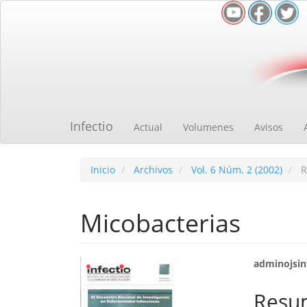
Navegación
principal
Contenido
principal
Barra
lateral
Infectio
Actual
Volumenes
Avisos
Inicio
Archivos
Vol. 6 Núm. 2 (2002)
R
Micobacterias
Barra
Cont
adminojsinf
lateral
princ
Resu