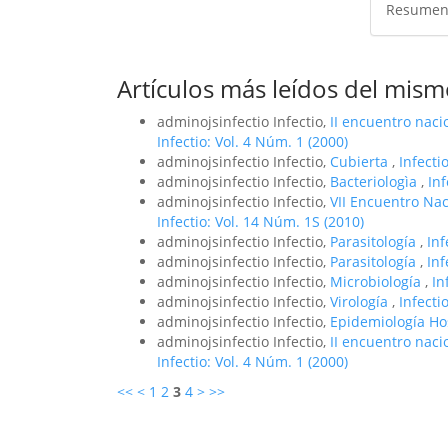
Resumen
Artículos más leídos del mism
adminojsinfectio Infectio,
II encuentro nac
Infectio: Vol. 4 Núm. 1 (2000)
adminojsinfectio Infectio,
Cubierta
,
Infecti
adminojsinfectio Infectio,
Bacteriologìa
,
Inf
adminojsinfectio Infectio,
VII Encuentro Na
Infectio: Vol. 14 Núm. 1S (2010)
adminojsinfectio Infectio,
Parasitología
,
Inf
adminojsinfectio Infectio,
Parasitología
,
Inf
adminojsinfectio Infectio,
Microbiología
,
In
adminojsinfectio Infectio,
Virología
,
Infecti
adminojsinfectio Infectio,
Epidemiología Ho
adminojsinfectio Infectio,
II encuentro nac
Infectio: Vol. 4 Núm. 1 (2000)
<<
<
1
2
3
4
>
>>