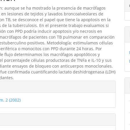
ón: aunque se ha mostrado la presencia de macrófagos
ulo
 en lesiones de tejidos y lavados broncoalveolares de
on TB, se desconoce el papel que tiene la apoptosis en la
 de la tuberculosis. En el presente trabajo evaluamos si
ión con PPD podría inducir apoptosis y/o necrosis en
macrófagos de pacientes con TB pulmonar en comparación
estuberculino positivos. Metodología: estimulamos células
eriférica o monocitos con PPD durante 24 horas. Por
de flujo determinamos los macrófagos apoptóticos y
 el porcentajede células productoras de TNFa e IL-10 y sus
diante ensayos de bloqueo con anticuerpos monoclonales.
 fue confirmada cuantificando lactato deshidrogenasa (LDH)
dantes.
les
m. 2 (2002)
ulo