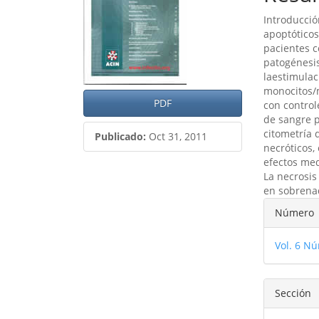
del
del
Introducci
artículo
artíc
apoptóticos
pacientes c
patogénesis
laestimulac
monocitos/
PDF
con control
de sangre p
citometría 
Publicado:
Oct 31, 2011
necróticos,
efectos me
La necrosis
en sobrena
Detal
Número
del
Vol. 6 Nú
artíc
Sección