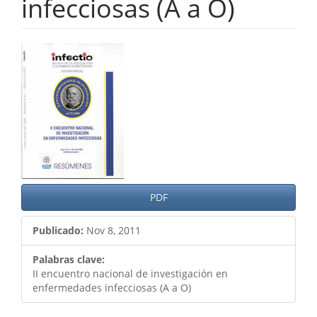
infecciosas (A a O)
Barra
lateral
del
artículo
PDF
Publicado:
Nov 8, 2011
Palabras clave:
II encuentro nacional de investigación en
enfermedades infecciosas (A a O)