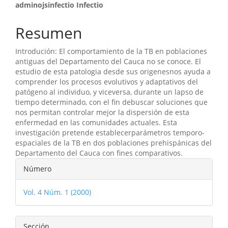
Contenido
adminojsinfectio Infectio
principal
Resumen
del
Introdución: El comportamiento de la TB en poblaciones
artículo
antiguas del Departamento del Cauca no se conoce. El
estudio de esta patologia desde sus origenesnos ayuda a
comprender los procesos evolutivos y adaptativos del
patógeno al individuo, y viceversa, durante un lapso de
tiempo determinado, con el fin debuscar soluciones que
nos permitan controlar mejor la dispersión de esta
enfermedad en las comunidades actuales. Esta
investigación pretende establecerparámetros temporo-
espaciales de la TB en dos poblaciones prehispánicas del
Departamento del Cauca con fines comparativos.
Detalles
Número
del
Vol. 4 Núm. 1 (2000)
artículo
Sección