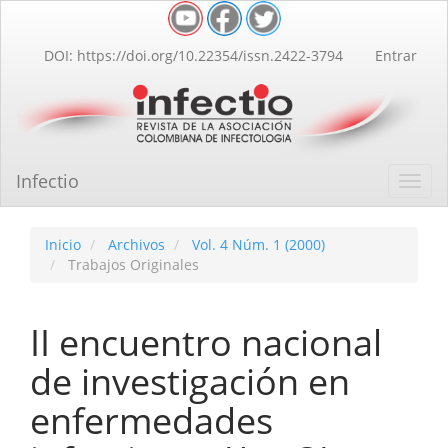
Navegación
principal
Contenido
DOI: https://doi.org/10.22354/issn.2422-3794
Entrar
principal
Barra
lateral
Infectio
Toggl
navig
Inicio
Archivos
Vol. 4 Núm. 1 (2000)
Trabajos Originales
II encuentro nacional
de investigación en
enfermedades