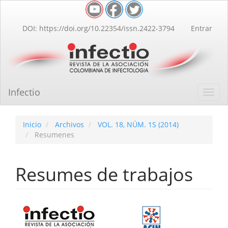
Navegación
principal
Contenido
DOI: https://doi.org/10.22354/issn.2422-3794
Entrar
principal
Barra
lateral
Infectio
Toggl
navig
Inicio
Archivos
VOL. 18, NÚM. 1S (2014)
Resumenes
Resumes de trabajos
Barra
lateral