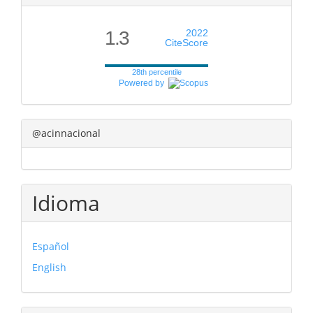
1.3
2022
CiteScore
28th percentile
Powered by
@acinnacional
Idioma
Español
English