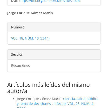
DOI:
https://doi.org/10.22354/in.v18iS1.694
Contenido
Jorge Enrique Gómez Marín
principal
Detalles
Número
del
del
artículo
VOL. 18, NÚM. 1S (2014)
artículo
Sección
Resumenes
Artículos más leídos del mismo
autor/a
Jorge Enrique Gómez Marín,
Ciencia, salud pública
y toma de decisiones
,
Infectio: VOL. 25, NÚM. 4