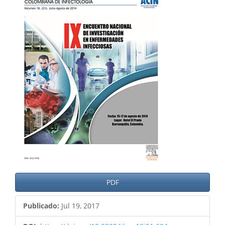
del
artículo
PDF
Publicado:
Jul 19, 2017