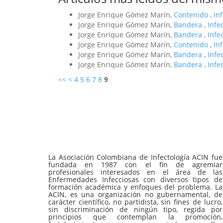
Jorge Enrique Gómez Marín,
Contenido
,
In
Jorge Enrique Gómez Marín,
Bandera
,
Infe
Jorge Enrique Gómez Marín,
Bandera
,
Infe
Jorge Enrique Gómez Marín,
Contenido
,
In
Jorge Enrique Gómez Marín,
Bandera
,
Infe
Jorge Enrique Gómez Marín,
Bandera
,
Infe
<<
<
4
5
6
7
8
9
La Asociación Colombiana de Infectología ACIN fue
fundada en 1987 con el fin de agremiar
profesionales interesados en el área de las
Enfermedades Infecciosas con diversos tipos de
formación académica y enfoques del problema. La
ACIN, es una organización no gubernamental, de
carácter científico, no partidista, sin fines de lucro,
sin discriminación de ningún tipo, regida por
principios que contemplan la promoción,