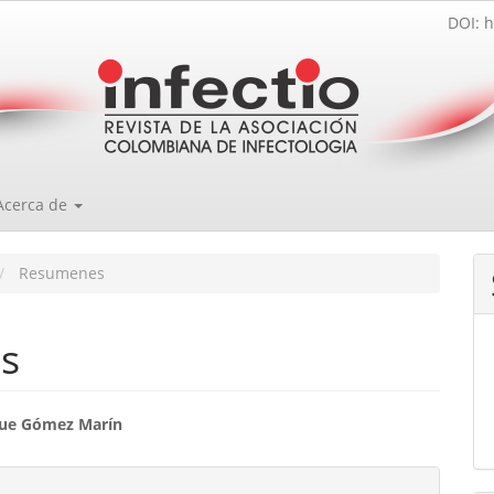
DOI: h
Acerca de
Resumenes
s
enido
que Gómez Marín
ipal
les