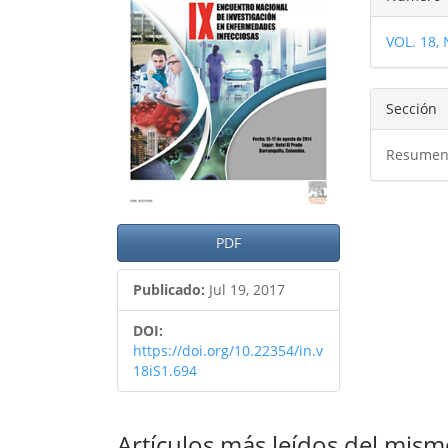
del
del
del
artículo
artíc
VOL. 18,
artíc
Sección
Resumen
PDF
Publicado:
Jul 19, 2017
DOI:
https://doi.org/10.22354/in.v
18iS1.694
Artículos más leídos del mism