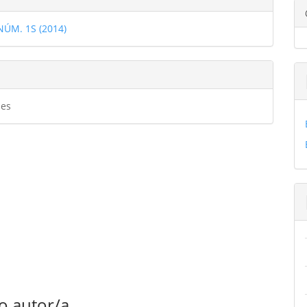
ulo
 NÚM. 1S (2014)
ulo
es
o autor/a