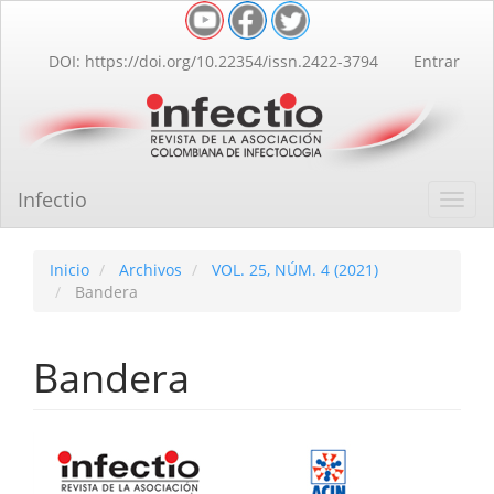
Navegación
principal
Contenido
DOI: https://doi.org/10.22354/issn.2422-3794
Entrar
principal
Barra
lateral
Infectio
Toggl
navig
Inicio
Archivos
VOL. 25, NÚM. 4 (2021)
Bandera
Bandera
Barra
lateral