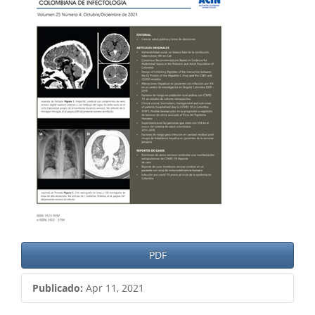
del
artículo
PDF
Publicado:
Apr 11, 2021