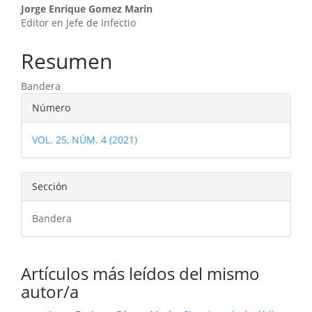
Contenido
Jorge Enrique Gomez Marin
Editor en Jefe de Infectio
principal
del
Resumen
artículo
Bandera
Detalles
Número
del
VOL. 25, NÚM. 4 (2021)
artículo
Sección
Bandera
Artículos más leídos del mismo
autor/a