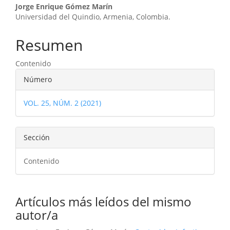
Contenido
Jorge Enrique Gómez Marín
Universidad del Quindio, Armenia, Colombia.
principal
del
Resumen
artículo
Contenido
Detalles
Número
del
VOL. 25, NÚM. 2 (2021)
artículo
Sección
Contenido
Artículos más leídos del mismo
autor/a