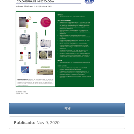
del
artículo
PDF
Publicado:
Nov 9, 2020