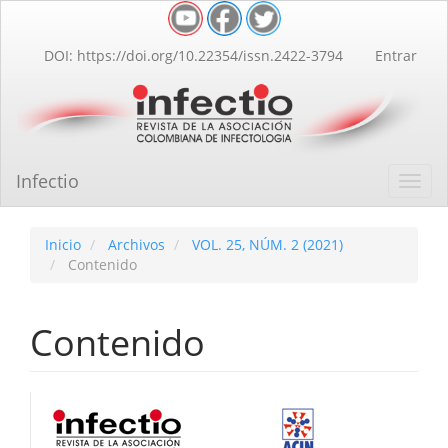
Navegación
principal
Contenido
DOI: https://doi.org/10.22354/issn.2422-3794
Entrar
principal
Barra
lateral
Infectio
Toggl
navig
Inicio
Archivos
VOL. 25, NÚM. 2 (2021)
Contenido
Contenido
Barra
lateral