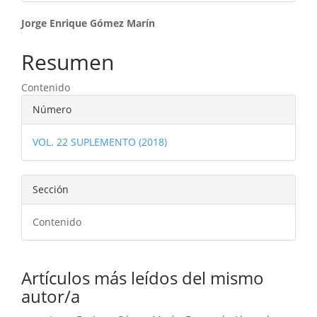
Contenido
Jorge Enrique Gómez Marín
principal
Resumen
del
Contenido
artículo
Detalles
Número
del
VOL. 22 SUPLEMENTO (2018)
artículo
Sección
Contenido
Artículos más leídos del mismo
autor/a