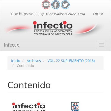
Navegación
principal
Contenido
DOI: https://doi.org/10.22354/issn.2422-3794
Entrar
principal
Barra
lateral
Infectio
Toggl
navig
Inicio
Archivos
VOL. 22 SUPLEMENTO (2018)
Contenido
Contenido
Barra
lateral