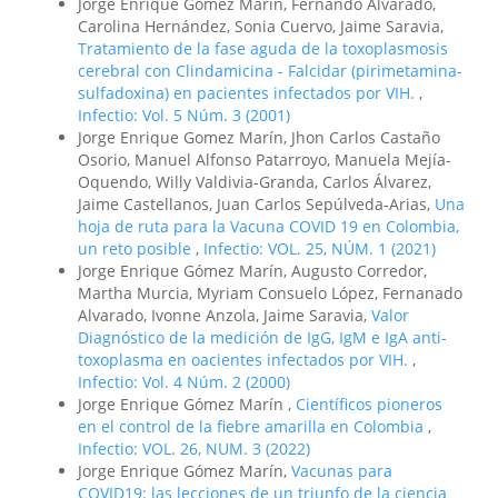
Jorge Enrique Gómez Marín, Fernando Alvarado,
Carolina Hernández, Sonia Cuervo, Jaime Saravia,
Tratamiento de la fase aguda de la toxoplasmosis
cerebral con Clindamicina - Falcidar (pirimetamina-
sulfadoxina) en pacientes infectados por VIH.
,
Infectio: Vol. 5 Núm. 3 (2001)
Jorge Enrique Gomez Marín, Jhon Carlos Castaño
Osorio, Manuel Alfonso Patarroyo, Manuela Mejía-
Oquendo, Willy Valdivia-Granda, Carlos Álvarez,
Jaime Castellanos, Juan Carlos Sepúlveda-Arias,
Una
hoja de ruta para la Vacuna COVID 19 en Colombia,
un reto posible
,
Infectio: VOL. 25, NÚM. 1 (2021)
Jorge Enrique Gómez Marín, Augusto Corredor,
Martha Murcia, Myriam Consuelo López, Fernanado
Alvarado, Ivonne Anzola, Jaime Saravia,
Valor
Diagnóstico de la medición de IgG, IgM e IgA anti-
toxoplasma en oacientes infectados por VIH.
,
Infectio: Vol. 4 Núm. 2 (2000)
Jorge Enrique Gómez Marín ,
Científicos pioneros
en el control de la fiebre amarilla en Colombia
,
Infectio: VOL. 26, NUM. 3 (2022)
Jorge Enrique Gómez Marín,
Vacunas para
COVID19: las lecciones de un triunfo de la ciencia