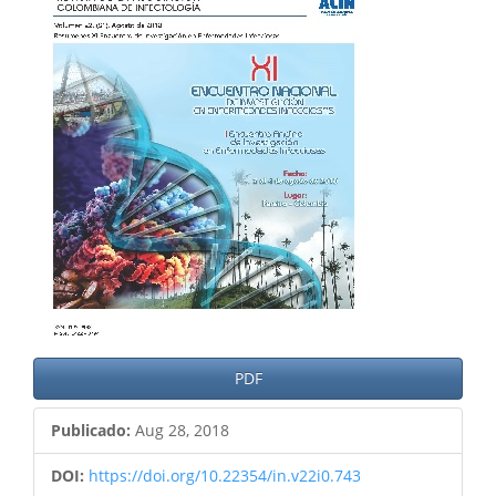
del
artículo
PDF
Publicado:
Aug 28, 2018
DOI:
https://doi.org/10.22354/in.v22i0.743