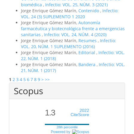
biomédica
,
Infectio: VOL. 25, NÚM. 3 (2021)
Jorge Enrique Gómez Marín,
Contenido
,
Infectio:
VOL. 24 (3) SUPLEMENTO 1 2020
Jorge Enrique Gómez Marín,
Autonomía
farmacéutica y biotecnológica frente a emergencias
sanitarias
,
Infectio: VOL. 24, NÚM. 4 (2020)
Jorge Enrique Gómez Marín,
Resumes
,
Infectio:
VOL. 20, NÚM. 1 SUPLEMENTO (2016)
Jorge Enrique Gómez Marín,
Editorial
,
Infectio: VOL.
22, NÚM. 1 (2018)
Jorge Enrique Gómez Marín,
Bandera
,
Infectio: VOL.
21, NÚM. 1 (2017)
1
2
3
4
5
6
7
8
9
>
>>
Scopus
1.3
2022
CiteScore
28th percentile
Powered by