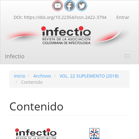
Navegación
principal
Contenido
DOI: https://doi.org/10.22354/issn.2422-3794
Entrar
principal
Barra
lateral
Infectio
Toggl
navig
Inicio
Archivos
VOL. 22 SUPLEMENTO (2018)
Contenido
Contenido
Barra
lateral