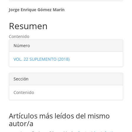
Contenido
Jorge Enrique Gómez Marín
principal
Resumen
del
Contenido
artículo
Detalles
Número
del
VOL. 22 SUPLEMENTO (2018)
artículo
Sección
Contenido
Artículos más leídos del mismo
autor/a