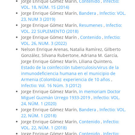
Jorge Enrique Gómez Marín,
Contenido
,
Infectio:
VOL. 18, NÚM. 1S (2014)
Jorge Enrique Gómez Marín,
Bandera
,
Infectio: VOL.
23, NUM 3 (2019)
Jorge Enrique Gómez Marín,
Resumenes
,
Infectio:
VOL. 22 SUPLEMENTO (2018)
Jorge Enrique Gómez Marín ,
Contenido
,
Infectio:
VOL. 26, NUM. 3 (2022)
Nelson Enrique Arenas, Natalia Ramírez, Gilberto
González, Silvana Rubertone, Adriana M. García,
Jorge Enrique Gómez Marín, Liliana Quintero,
Estado de la coinfección tuberculosis/virus de la
inmunodeficiencia humana en el municipio de
Armenia (Colombia): experiencia de 10 años
,
Infectio: Vol. 16 Núm. 3 (2012)
Jorge Enrique Gómez Marín,
In memoriam Doctor
Miguel Guzmán Urrego 1933-2019
,
Infectio: VOL.
24, NÚM. 1 (2020)
Jorge Enrique Gómez Marín,
Bandera
,
Infectio: VOL.
22, NÚM. 1 (2018)
Jorge Enrique Gómez Marín,
Contenido
,
Infectio:
VOL. 22, NÚM. 1 (2018)
Jorge Enrique Gómez Marín,
Contenido
,
Infectio: