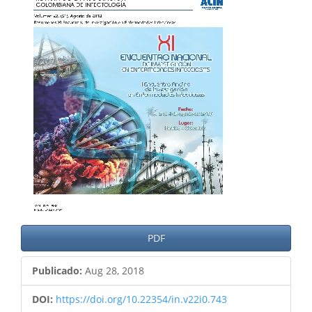
del
artículo
PDF
Publicado:
Aug 28, 2018
DOI:
https://doi.org/10.22354/in.v22i0.743