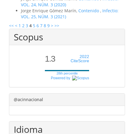
VOL. 24, NÚM. 3 (2020)
Jorge Enrique Gómez Marín,
Contenido
,
Infectio:
VOL. 25, NÚM. 3 (2021)
<<
<
1
2
3
4
5
6
7
8
9
>
>>
Scopus
1.3
2022
CiteScore
28th percentile
Powered by
@acinnacional
Idioma