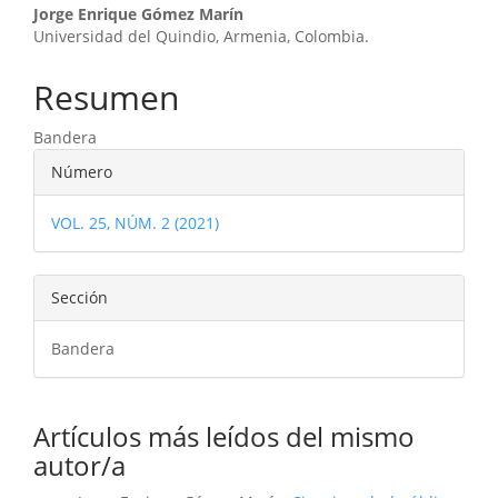
Contenido
Jorge Enrique Gómez Marín
Universidad del Quindio, Armenia, Colombia.
principal
del
Resumen
artículo
Bandera
Detalles
Número
del
VOL. 25, NÚM. 2 (2021)
artículo
Sección
Bandera
Artículos más leídos del mismo
autor/a