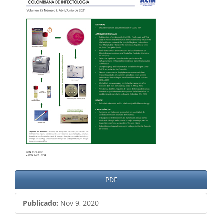
del
artículo
PDF
Publicado:
Nov 9, 2020