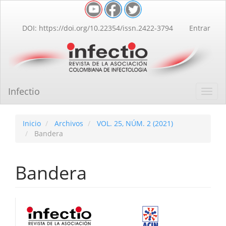
Navegación
principal
Contenido
DOI: https://doi.org/10.22354/issn.2422-3794
Entrar
principal
Barra
lateral
Infectio
Toggl
navig
Inicio
Archivos
VOL. 25, NÚM. 2 (2021)
Bandera
Bandera
Barra
lateral