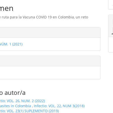
men
 ruta para la Vacuna COVID 19 en Colombia, un reto
les
 NÚM. 1 (2021)
ulo
o autor/a
ctio: VOL. 26, NUM. 2 (2022)
asites in Colombia
,
Infectio: VOL. 22, NUM 3(2018)
ctio: VOL. 23(1) SUPLEMENTO (2019)