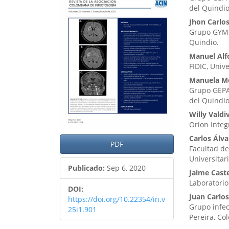
lateral
princ
del Quindi
del
del
Jhon Carlo
Grupo GYMO
artículo
artíc
Quindio.
Manuel Alf
FIDIC, Univ
Manuela M
Grupo GEPA
del Quindi
Willy Valdi
Orion Integ
Carlos Álva
PDF
Facultad de
Universitar
Publicado:
Sep 6, 2020
Jaime Cast
Laboratorio
DOI:
Juan Carlo
https://doi.org/10.22354/in.v
Grupo infec
25i1.901
Pereira, Co