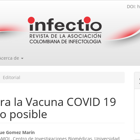
DOI: h
Acerca de
Editorial
ara la Vacuna COVID 19
o posible
enido
que Gomez Marín
MOL, Centro de Investigaciones Biomédicas, Universidad