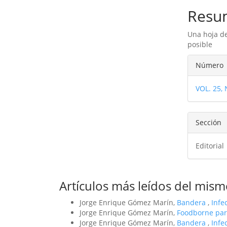
Resu
Una hoja de
posible
Detal
Número
del
VOL. 25,
artíc
Sección
Editorial
Artículos más leídos del mism
Jorge Enrique Gómez Marín,
Bandera
,
Infe
Jorge Enrique Gómez Marín,
Foodborne par
Jorge Enrique Gómez Marín,
Bandera
,
Infe