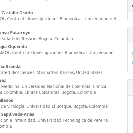
ipal
o
s Castaño Osorio
L, Centro de Investigaciones Biomédicas, Universidad del
ulo
onso Patarroyo
ersidad del Rosario, Bogota, Colombia
ejía-Oquendo
MOL, Centro de Investigaciones Biomédicas, Universidad
o
via-Granda
rated Biosciences, Manhattan Kansas, United States
rez
 Medicina, Universidad Nacional de Colombia; Clínica
ia Colombia, Clínica Colsanitas, Bogotá, Colombia
ellanos
 de Virología, Universidad El Bosque, Bogotá, Colombia
s Sepúlveda-Arias
ción e Inmunidad, Universidad Tecnológica de Pereira,
lombia