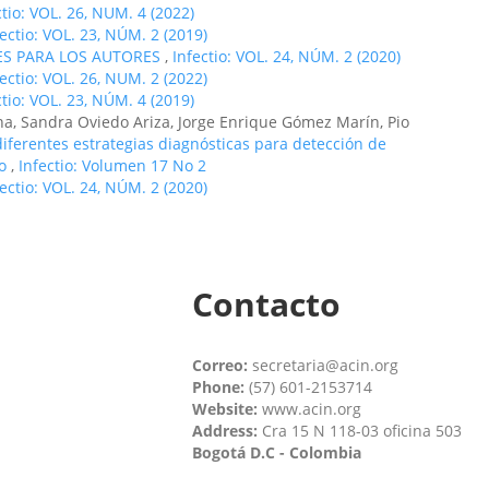
ctio: VOL. 26, NUM. 4 (2022)
fectio: VOL. 23, NÚM. 2 (2019)
ES PARA LOS AUTORES
,
Infectio: VOL. 24, NÚM. 2 (2020)
fectio: VOL. 26, NUM. 2 (2022)
ctio: VOL. 23, NÚM. 4 (2019)
ina, Sandra Oviedo Ariza, Jorge Enrique Gómez Marín, Pio
diferentes estrategias diagnósticas para detección de
do
,
Infectio: Volumen 17 No 2
fectio: VOL. 24, NÚM. 2 (2020)
Contacto
Correo:
secretaria@acin.org
Phone:
(57) 601-2153714
Website:
www.acin.org
Address:
Cra 15 N 118-03 oficina 503
Bogotá D.C - Colombia