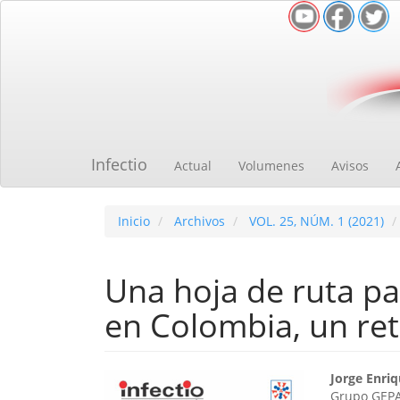
Navegación
principal
Contenido
principal
Barra
lateral
Infectio
Actual
Volumenes
Avisos
Inicio
Archivos
VOL. 25, NÚM. 1 (2021)
Una hoja de ruta p
en Colombia, un ret
Barra
Cont
Jorge Enri
Grupo GEPA