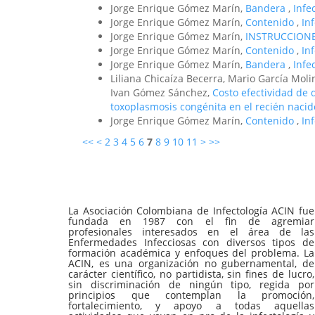
Jorge Enrique Gómez Marín,
Bandera
,
Infe
Jorge Enrique Gómez Marín,
Contenido
,
In
Jorge Enrique Gómez Marín,
INSTRUCCION
Jorge Enrique Gómez Marín,
Contenido
,
In
Jorge Enrique Gómez Marín,
Bandera
,
Infe
Liliana Chicaíza Becerra, Mario García Mol
Ivan Gómez Sánchez,
Costo efectividad de 
toxoplasmosis congénita en el recién naci
Jorge Enrique Gómez Marín,
Contenido
,
In
<<
<
2
3
4
5
6
7
8
9
10
11
>
>>
La Asociación Colombiana de Infectología ACIN fue
fundada en 1987 con el fin de agremiar
profesionales interesados en el área de las
Enfermedades Infecciosas con diversos tipos de
formación académica y enfoques del problema. La
ACIN, es una organización no gubernamental, de
carácter científico, no partidista, sin fines de lucro,
sin discriminación de ningún tipo, regida por
principios que contemplan la promoción,
fortalecimiento, y apoyo a todas aquellas