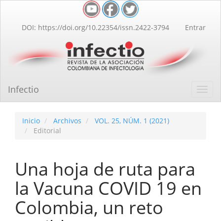
Navegación
principal
Contenido
DOI: https://doi.org/10.22354/issn.2422-3794
Entrar
principal
Barra
lateral
Infectio
Toggl
navig
Inicio
Archivos
VOL. 25, NÚM. 1 (2021)
Editorial
Una hoja de ruta para
la Vacuna COVID 19 en
Colombia, un reto