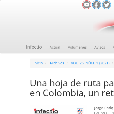
Navegación
principal
Contenido
principal
Barra
lateral
Infectio
Actual
Volumenes
Avisos
Inicio
Archivos
VOL. 25, NÚM. 1 (2021)
Una hoja de ruta p
en Colombia, un ret
Barra
Cont
Jorge Enri
Grupo GEPA