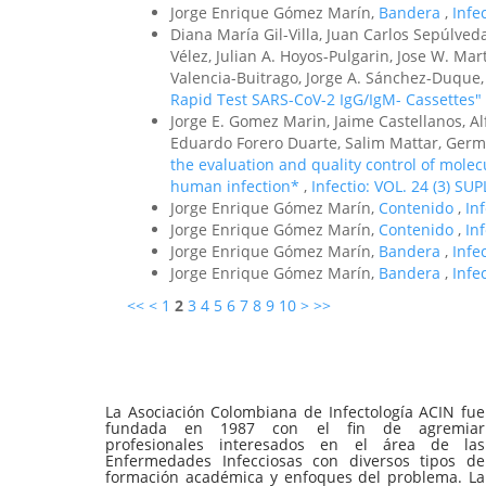
Jorge Enrique Gómez Marín,
Bandera
,
Infe
Diana María Gil-Villa, Juan Carlos Sepúlv
Vélez, Julian A. Hoyos-Pulgarin, Jose W. Ma
Valencia-Buitrago, Jorge A. Sánchez-Duque
Rapid Test SARS-CoV-2 IgG/IgM- Cassettes"
Jorge E. Gomez Marin, Jaime Castellanos, A
Eduardo Forero Duarte, Salim Mattar, Ger
the evaluation and quality control of molec
human infection*
,
Infectio: VOL. 24 (3) S
Jorge Enrique Gómez Marín,
Contenido
,
In
Jorge Enrique Gómez Marín,
Contenido
,
In
Jorge Enrique Gómez Marín,
Bandera
,
Infe
Jorge Enrique Gómez Marín,
Bandera
,
Infe
<<
<
1
2
3
4
5
6
7
8
9
10
>
>>
La Asociación Colombiana de Infectología ACIN fue
fundada en 1987 con el fin de agremiar
profesionales interesados en el área de las
Enfermedades Infecciosas con diversos tipos de
formación académica y enfoques del problema. La