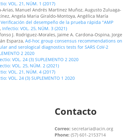
ctio: VOL. 21, NÚM. 1 (2017)
eda-Arias, Manuel Andrés Martinez Muñoz, Augusto Zuluaga-
rtínez, Angela Maria Giraldo-Montoya, Angélica María
,
Verificación del desempeño de la prueba rápida "AMP
,
Infectio: VOL. 25, NÚM. 3 (2021)
lfonso J. Rodriguez-Morales, Jaime A. Cardona-Ospina, Jorge
mán Esparza,
Ad-hoc group consensus recommendations on
ular and serological diagnostics tests for SARS CoV-2
UPLEMENTO 2 2020
fectio: VOL. 24 (3) SUPLEMENTO 2 2020
fectio: VOL. 25, NÚM. 2 (2021)
ctio: VOL. 21, NÚM. 4 (2017)
ctio: VOL. 24 (3) SUPLEMENTO 1 2020
Contacto
Correo:
secretaria@acin.org
Phone:
(57) 601-2153714