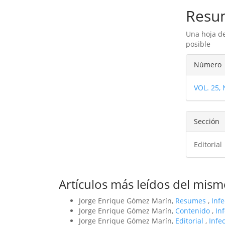
Resu
Una hoja de
posible
Detal
Número
del
VOL. 25,
artíc
Sección
Editorial
Artículos más leídos del mism
Jorge Enrique Gómez Marín,
Resumes
,
Inf
Jorge Enrique Gómez Marín,
Contenido
,
In
Jorge Enrique Gómez Marín,
Editorial
,
Infe