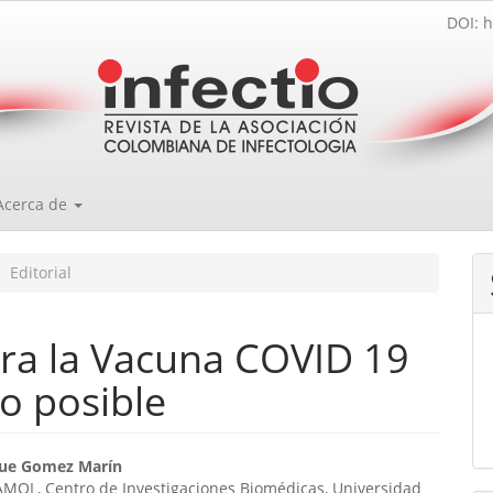
DOI: h
Acerca de
Editorial
ara la Vacuna COVID 19
o posible
enido
que Gomez Marín
MOL, Centro de Investigaciones Biomédicas, Universidad