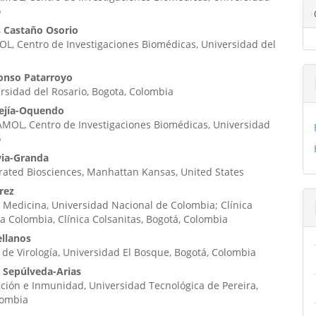
ipal
o
s Castaño Osorio
L, Centro de Investigaciones Biomédicas, Universidad del
ulo
onso Patarroyo
ersidad del Rosario, Bogota, Colombia
ejía-Oquendo
MOL, Centro de Investigaciones Biomédicas, Universidad
o
via-Granda
rated Biosciences, Manhattan Kansas, United States
rez
 Medicina, Universidad Nacional de Colombia; Clínica
ia Colombia, Clínica Colsanitas, Bogotá, Colombia
ellanos
 de Virología, Universidad El Bosque, Bogotá, Colombia
s Sepúlveda-Arias
ción e Inmunidad, Universidad Tecnológica de Pereira,
lombia