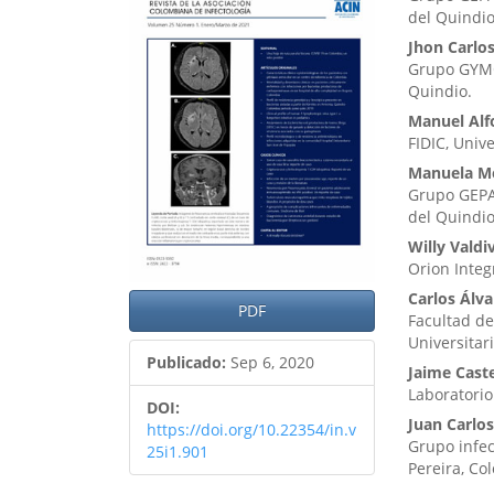
lateral
princ
del Quindi
del
del
Jhon Carlo
Grupo GYMO
artículo
artíc
Quindio.
Manuel Alf
FIDIC, Univ
Manuela M
Grupo GEPA
del Quindi
Willy Valdi
Orion Integ
Carlos Álva
PDF
Facultad de
Universitar
Publicado:
Sep 6, 2020
Jaime Cast
Laboratorio
DOI:
Juan Carlo
https://doi.org/10.22354/in.v
Grupo infec
25i1.901
Pereira, Co