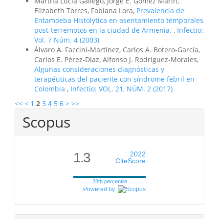
Martha Lucia Gallego, Jorge E. Gómez Marín,
Elizabeth Torres, Fabiana Lora,
Prevalencia de
Entamoeba Histolytica en asentamiento temporales
post-terremotos en la ciudad de Armenia.
,
Infectio:
Vol. 7 Núm. 4 (2003)
Álvaro A. Faccini-Martínez, Carlos A. Botero-García,
Carlos E. Pérez-Díaz, Alfonso J. Rodríguez-Morales,
Algunas consideraciones diagnósticas y
terapéuticas del paciente con síndrome febril en
Colombia
,
Infectio: VOL. 21, NÚM. 2 (2017)
<<
<
1
2
3
4
5
6
>
>>
Scopus
1.3
2022
CiteScore
28th percentile
Powered by