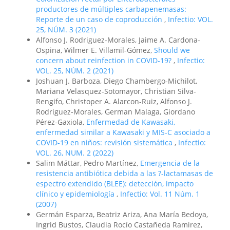
productores de múltiples carbapenemasas:
Reporte de un caso de coproducción
,
Infectio: VOL.
25, NÚM. 3 (2021)
Alfonso J. Rodriguez-Morales, Jaime A. Cardona-
Ospina, Wilmer E. Villamil-Gómez,
Should we
concern about reinfection in COVID-19?
,
Infectio:
VOL. 25, NÚM. 2 (2021)
Joshuan J. Barboza, Diego Chambergo-Michilot,
Mariana Velasquez-Sotomayor, Christian Silva-
Rengifo, Christoper A. Alarcon-Ruiz, Alfonso J.
Rodriguez-Morales, German Malaga, Giordano
Pérez-Gaxiola,
Enfermedad de Kawasaki,
enfermedad similar a Kawasaki y MIS-C asociado a
COVID-19 en niños: revisión sistemática
,
Infectio:
VOL. 26, NUM. 2 (2022)
Salim Máttar, Pedro Martínez,
Emergencia de la
resistencia antibiótica debida a las ?-lactamasas de
espectro extendido (BLEE): detección, impacto
clínico y epidemiología
,
Infectio: Vol. 11 Núm. 1
(2007)
Germán Esparza, Beatriz Ariza, Ana María Bedoya,
Ingrid Bustos, Claudia Rocío Castañeda Ramirez,