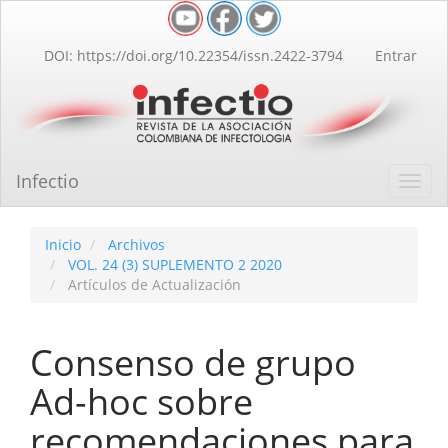
Navegación
principal
Contenido
DOI: https://doi.org/10.22354/issn.2422-3794
Entrar
principal
Barra
lateral
Infectio
Toggl
navig
Inicio
Archivos
VOL. 24 (3) SUPLEMENTO 2 2020
Artículos de Actualización
Consenso de grupo
Ad-hoc sobre
recomendaciones para