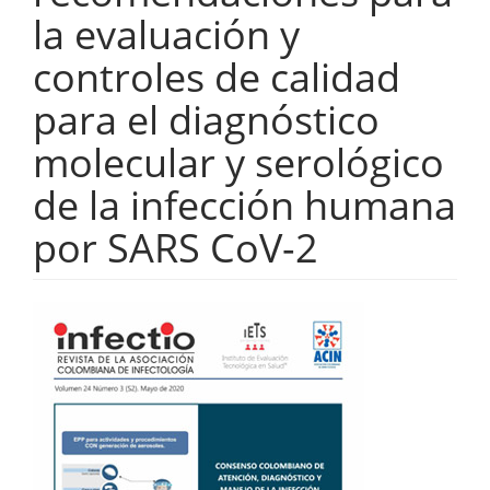
la evaluación y
controles de calidad
para el diagnóstico
molecular y serológico
de la infección humana
por SARS CoV-2
Barra
lateral
del
artículo