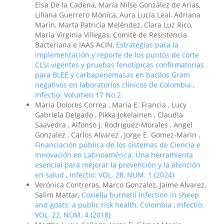
Elsa De la Cadena, María Nilse González de Arias,
Liliana Guerrero Mónica, Aura Lucia Leal, Adriana
Marín, Marta Patricia Meléndez, Clara Luz Rico,
María Virginia Villegas, Comité de Resistencia
Bacteriana e IAAS ACIN,
Estrategias para la
implementación y reporte de los puntos de corte
CLSI vigentes y pruebas fenotípicas confirmatorias
para BLEE y carbapenemasas en bacilos Gram
negativos en laboratorios clínicos de Colombia
,
Infectio: Volumen 17 No 2
Maria Dolores Correa , Maria E. Francia , Lucy
Gabriela Delgado , Pikka Jokelainen , Claudia
Saavedra , Alfonso J. Rodriguez-Morales , Angel
Gonzalez , Carlos Alvarez , Jorge E. Gomez-Marin ,
Financiación pública de los sistemas de Ciencia e
Innovación en Latinoamérica: Una herramienta
esencial para mejorar la prevención y la atención
en salud
,
Infectio: VOL. 28, NUM. 1 (2024)
Verónica Contreras, Marco Gonzalez, Jaime Alvarez,
Salim Mattar,
Coxiella burnetii infection in sheep
and goats: a public risk health, Colombia
,
Infectio:
VOL. 22, NÚM. 4 (2018)