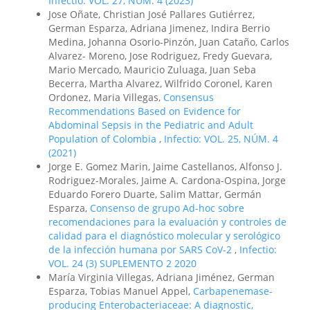
Infectio: VOL. 27, NUM. 4 (2023)
Jose Oñate, Christian José Pallares Gutiérrez,
German Esparza, Adriana Jimenez, Indira Berrio
Medina, Johanna Osorio-Pinzón, Juan Cataño, Carlos
Alvarez- Moreno, Jose Rodriguez, Fredy Guevara,
Mario Mercado, Mauricio Zuluaga, Juan Seba
Becerra, Martha Alvarez, Wilfrido Coronel, Karen
Ordonez, Maria Villegas,
Consensus
Recommendations Based on Evidence for
Abdominal Sepsis in the Pediatric and Adult
Population of Colombia
,
Infectio: VOL. 25, NÚM. 4
(2021)
Jorge E. Gomez Marin, Jaime Castellanos, Alfonso J.
Rodriguez-Morales, Jaime A. Cardona-Ospina, Jorge
Eduardo Forero Duarte, Salim Mattar, Germán
Esparza,
Consenso de grupo Ad-hoc sobre
recomendaciones para la evaluación y controles de
calidad para el diagnóstico molecular y serológico
de la infección humana por SARS CoV-2
,
Infectio:
VOL. 24 (3) SUPLEMENTO 2 2020
María Virginia Villegas, Adriana Jiménez, German
Esparza, Tobias Manuel Appel,
Carbapenemase-
producing Enterobacteriaceae: A diagnostic,