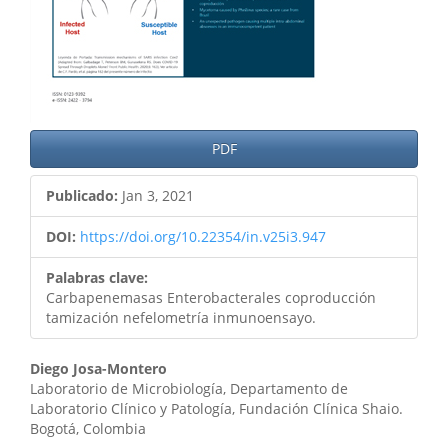
PDF
Publicado:
Jan 3, 2021
DOI:
https://doi.org/10.22354/in.v25i3.947
Palabras clave:
Carbapenemasas Enterobacterales coproducción
tamización nefelometría inmunoensayo.
Contenido
Diego Josa-Montero
Laboratorio de Microbiología, Departamento de
principal
Laboratorio Clínico y Patología, Fundación Clínica Shaio.
Bogotá, Colombia
del