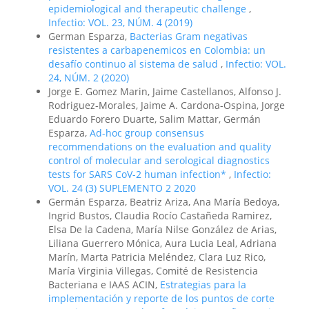
epidemiological and therapeutic challenge
,
Infectio: VOL. 23, NÚM. 4 (2019)
German Esparza,
Bacterias Gram negativas
resistentes a carbapenemicos en Colombia: un
desafío continuo al sistema de salud
,
Infectio: VOL.
24, NÚM. 2 (2020)
Jorge E. Gomez Marin, Jaime Castellanos, Alfonso J.
Rodriguez-Morales, Jaime A. Cardona-Ospina, Jorge
Eduardo Forero Duarte, Salim Mattar, Germán
Esparza,
Ad-hoc group consensus
recommendations on the evaluation and quality
control of molecular and serological diagnostics
tests for SARS CoV-2 human infection*
,
Infectio:
VOL. 24 (3) SUPLEMENTO 2 2020
Germán Esparza, Beatriz Ariza, Ana María Bedoya,
Ingrid Bustos, Claudia Rocío Castañeda Ramirez,
Elsa De la Cadena, María Nilse González de Arias,
Liliana Guerrero Mónica, Aura Lucia Leal, Adriana
Marín, Marta Patricia Meléndez, Clara Luz Rico,
María Virginia Villegas, Comité de Resistencia
Bacteriana e IAAS ACIN,
Estrategias para la
implementación y reporte de los puntos de corte