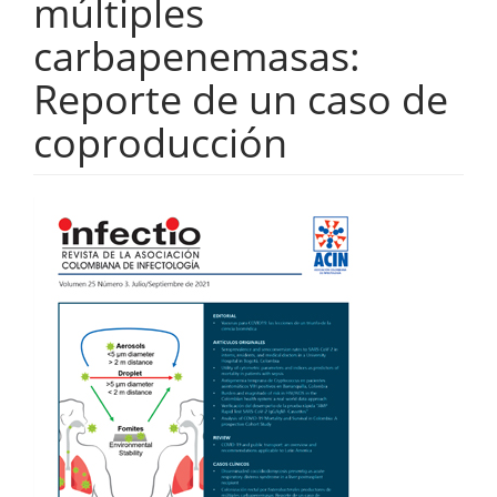
múltiples
carbapenemasas:
Reporte de un caso de
coproducción
Barra
lateral
del
artículo