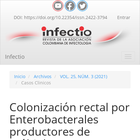
Navegación
principal
Contenido
DOI: https://doi.org/10.22354/issn.2422-3794
Entrar
principal
Barra
lateral
Infectio
Toggl
navig
Inicio
Archivos
VOL. 25, NÚM. 3 (2021)
Casos Clinicos
Colonización rectal por
Enterobacterales
productores de