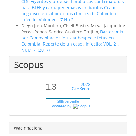
CLSI vigentes y pruebas fenotípicas confirmatorias
para BLEE y carbapenemasas en bacilos Gram
negativos en laboratorios clínicos de Colombia
,
Infectio: Volumen 17 No 2
Diego Josa-Montero, Gisell Bustos-Moya, Jacqueline
Perea-Ronco, Sandra Gualtero-Trujillo,
Bacteremia
por Campylobacter fetus subespecie fetus en
Colombia: Reporte de un caso
,
Infectio: VOL. 21,
NÚM. 4 (2017)
Scopus
1.3
2022
CiteScore
28th percentile
Powered by
@acinnacional