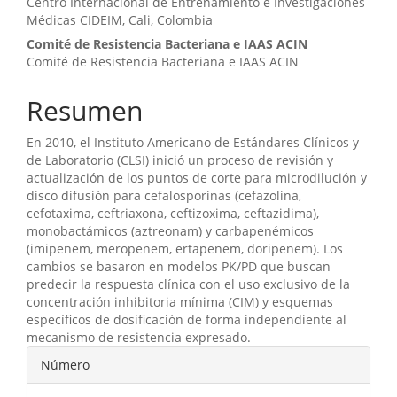
Centro Internacional de Entrenamiento e Investigaciones
Médicas CIDEIM, Cali, Colombia
Comité de Resistencia Bacteriana e IAAS ACIN
Comité de Resistencia Bacteriana e IAAS ACIN
Resumen
En 2010, el Instituto Americano de Estándares Clínicos y
de Laboratorio (CLSI) inició un proceso de revisión y
actualización de los puntos de corte para microdilución y
disco difusión para cefalosporinas (cefazolina,
cefotaxima, ceftriaxona, ceftizoxima, ceftazidima),
monobactámicos (aztreonam) y carbapenémicos
(imipenem, meropenem, ertapenem, doripenem). Los
cambios se basaron en modelos PK/PD que buscan
predecir la respuesta clínica con el uso exclusivo de la
concentración inhibitoria mínima (CIM) y esquemas
específicos de dosificación de forma independiente al
mecanismo de resistencia expresado.
Detalles
Número
del