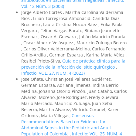
antibióticos en bacterias Gram negativas
,
Infectio:
Vol. 12 Núm. 3 (2008)
Jorge Alberto Cortés , Martha Carolina Valderrama-
Rios , Lilian Torregrosa-Almonacid, Cándida Diaz-
Brochero , Laura Cristina Nocua-Báez , Erika Paola
Vergara , Felipe Vargas-Barato, Bibiana Jeannette
Escobar , Oscar A. Guevara , Julián Mauricio Parada
, Oscar Alberto Velásquez , Mauricio Zuluaga Botero
, Carlos Oliver Valderrama-Molina, Carlos Fernando
Grillo-Ardila , German Esparza , Karina María Vélez ,
Rosibel Prieto-Silva,
Guía de práctica clínica para la
prevención de la infección del sitio quirúrgico
,
Infectio: VOL. 27, NUM. 4 (2023)
Jose Oñate, Christian José Pallares Gutiérrez,
German Esparza, Adriana Jimenez, Indira Berrio
Medina, Johanna Osorio-Pinzón, Juan Cataño, Carlos
Alvarez- Moreno, Jose Rodriguez, Fredy Guevara,
Mario Mercado, Mauricio Zuluaga, Juan Seba
Becerra, Martha Alvarez, Wilfrido Coronel, Karen
Ordonez, Maria Villegas,
Consensus
Recommendations Based on Evidence for
Abdominal Sepsis in the Pediatric and Adult
Population of Colombia
,
Infectio: VOL. 25, NÚM. 4