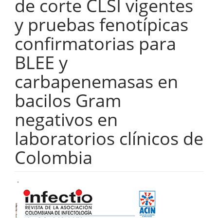
de corte CLSI vigentes
y pruebas fenotípicas
confirmatorias para
BLEE y
carbapenemasas en
bacilos Gram
negativos en
laboratorios clínicos de
Colombia
Barra
lateral