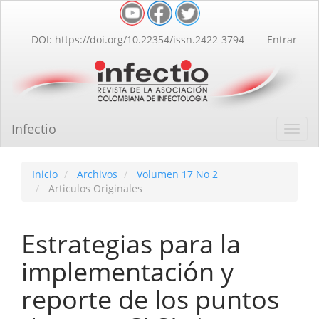
Navegación
principal
Contenido
DOI: https://doi.org/10.22354/issn.2422-3794
Entrar
principal
Barra
lateral
Infectio
Toggl
navig
Inicio
Archivos
Volumen 17 No 2
Articulos Originales
Estrategias para la
implementación y
reporte de los puntos