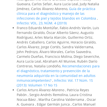
Guevara, Carlos Sefair, Aura Lucia Leal, Judy Natalia
Jiménez, Carlos Álvarez-Moreno,
Guía de práctica
clínica para el diagnóstico y manejo de las
infecciones de piel y tejidos blandos en Colombia
,
Infectio: VOL. 23, NÚM. 4 (2019)
Franco Eduardo Montúfar, Fabio Andrés Varón, Luis
Fernando Giraldo, Óscar Alberto Sáenz, Augusto
Rodríguez, Arles María Alarcón, Guillermo Ortiz,
Andrés Caballero, Carlos Aguirre, Horacio Giraldo,
Carlos Álvarez, Jorge Cortés, Sandra Valderrama,
John Pedrozo, Álvaro Morales, Carlos Saavedra,
Carmelo Dueñas, Francisco Molina, Diego Severiche,
Aura Lucía Leal, Abraham Alí Munive, Rubén Darío
Contreras, Natalia Londoño,
Recomendaciones para
el diagnóstico, tratamiento y prevención de la
neumonía adquirida en la comunidad en adultos
inmunocompetentes?
,
Infectio: Vol. 17 Núm. 1S
(2013): Volumen 17 No 1S
Carlos Arturo Álvarez-Moreno , Patricia Reyes
Pabón , Sergio Andrés Remolina, Laura Cristina
Nocua-Báez , Martha Carolina Valderrama , Oscar
A. Guevara , Edgar Germán Junca , Carlos Manuel