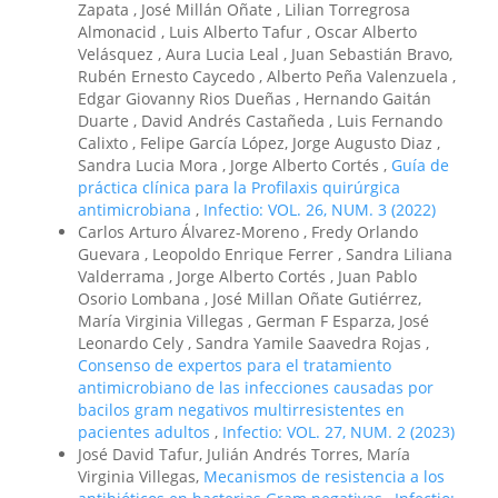
Zapata , José Millán Oñate , Lilian Torregrosa
Almonacid , Luis Alberto Tafur , Oscar Alberto
Velásquez , Aura Lucia Leal , Juan Sebastián Bravo,
Rubén Ernesto Caycedo , Alberto Peña Valenzuela ,
Edgar Giovanny Rios Dueñas , Hernando Gaitán
Duarte , David Andrés Castañeda , Luis Fernando
Calixto , Felipe García López, Jorge Augusto Diaz ,
Sandra Lucia Mora , Jorge Alberto Cortés ,
Guía de
práctica clínica para la Profilaxis quirúrgica
antimicrobiana
,
Infectio: VOL. 26, NUM. 3 (2022)
Carlos Arturo Álvarez-Moreno , Fredy Orlando
Guevara , Leopoldo Enrique Ferrer , Sandra Liliana
Valderrama , Jorge Alberto Cortés , Juan Pablo
Osorio Lombana , José Millan Oñate Gutiérrez,
María Virginia Villegas , German F Esparza, José
Leonardo Cely , Sandra Yamile Saavedra Rojas ,
Consenso de expertos para el tratamiento
antimicrobiano de las infecciones causadas por
bacilos gram negativos multirresistentes en
pacientes adultos
,
Infectio: VOL. 27, NUM. 2 (2023)
José David Tafur, Julián Andrés Torres, María
Virginia Villegas,
Mecanismos de resistencia a los