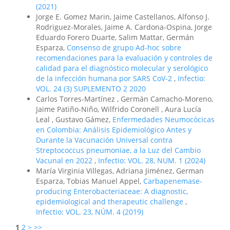
(2021)
Jorge E. Gomez Marin, Jaime Castellanos, Alfonso J.
Rodriguez-Morales, Jaime A. Cardona-Ospina, Jorge
Eduardo Forero Duarte, Salim Mattar, Germán
Esparza,
Consenso de grupo Ad-hoc sobre
recomendaciones para la evaluación y controles de
calidad para el diagnóstico molecular y serológico
de la infección humana por SARS CoV-2
,
Infectio:
VOL. 24 (3) SUPLEMENTO 2 2020
Carlos Torres-Martínez , Germán Camacho-Moreno,
Jaime Patiño-Niño, Wilfrido Coronell , Aura Lucía
Leal , Gustavo Gámez,
Enfermedades Neumocócicas
en Colombia: Análisis Epidemiológico Antes y
Durante la Vacunación Universal contra
Streptococcus pneumoniae, a la Luz del Cambio
Vacunal en 2022
,
Infectio: VOL. 28, NUM. 1 (2024)
María Virginia Villegas, Adriana Jiménez, German
Esparza, Tobias Manuel Appel,
Carbapenemase-
producing Enterobacteriaceae: A diagnostic,
epidemiological and therapeutic challenge
,
Infectio: VOL. 23, NÚM. 4 (2019)
1
2
>
>>