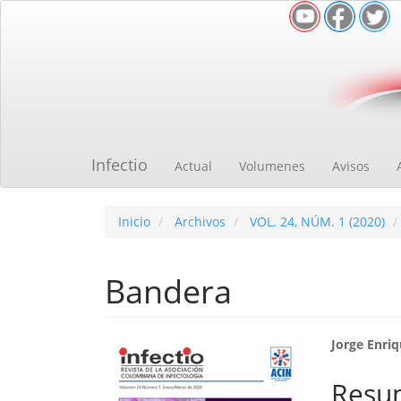
Navegación
principal
Contenido
principal
Barra
lateral
Infectio
Actual
Volumenes
Avisos
Inicio
Archivos
VOL. 24, NÚM. 1 (2020)
Bandera
Barra
Cont
Jorge Enri
lateral
princ
Resu