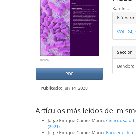
del
del
Bandera
artículo
artíc
Detal
Número
del
VOL. 24,
artíc
Sección
Bandera
PDF
Publicado:
Jan 14, 2020
Artículos más leídos del mism
Jorge Enrique Gómez Marín,
Ciencia, salud
(2021)
Jorge Enrique Gómez Marín,
Bandera
,
Infe