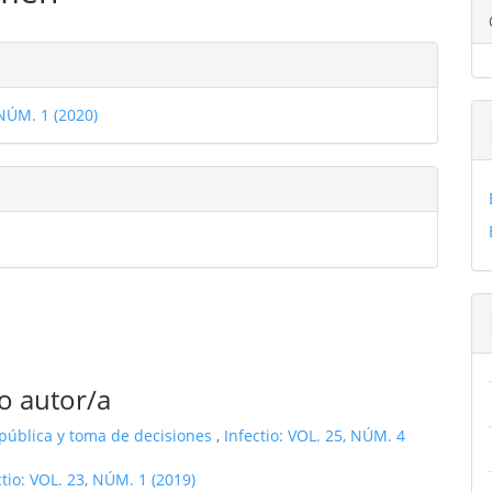
ulo
les
 NÚM. 1 (2020)
ulo
o autor/a
 pública y toma de decisiones
,
Infectio: VOL. 25, NÚM. 4
ctio: VOL. 23, NÚM. 1 (2019)