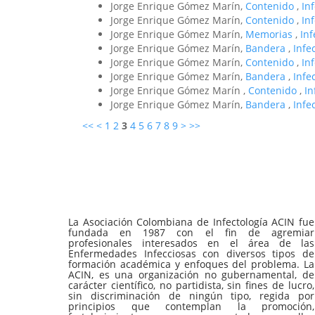
Jorge Enrique Gómez Marín,
Contenido
,
In
Jorge Enrique Gómez Marín,
Contenido
,
In
Jorge Enrique Gómez Marín,
Memorias
,
In
Jorge Enrique Gómez Marín,
Bandera
,
Infe
Jorge Enrique Gómez Marín,
Contenido
,
In
Jorge Enrique Gómez Marín,
Bandera
,
Infe
Jorge Enrique Gómez Marín ,
Contenido
,
In
Jorge Enrique Gómez Marín,
Bandera
,
Infe
<<
<
1
2
3
4
5
6
7
8
9
>
>>
La Asociación Colombiana de Infectología ACIN fue
fundada en 1987 con el fin de agremiar
profesionales interesados en el área de las
Enfermedades Infecciosas con diversos tipos de
formación académica y enfoques del problema. La
ACIN, es una organización no gubernamental, de
carácter científico, no partidista, sin fines de lucro,
sin discriminación de ningún tipo, regida por
principios que contemplan la promoción,