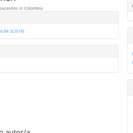
parasites in Colombia
ulo
les
 NUM 3(2018)
ulo
o autor/a