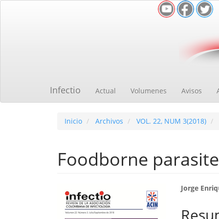
Navegación
principal
Contenido
principal
Barra
lateral
Infectio
Actual
Volumenes
Avisos
Inicio
Archivos
VOL. 22, NUM 3(2018)
Foodborne parasite
Barra
Cont
Jorge Enri
lateral
princ
Resu