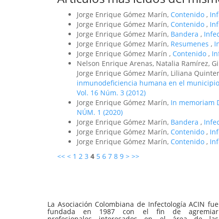
Jorge Enrique Gómez Marín,
Contenido
,
In
Jorge Enrique Gómez Marín,
Contenido
,
In
Jorge Enrique Gómez Marín,
Bandera
,
Infe
Jorge Enrique Gómez Marín,
Resumenes
,
I
Jorge Enrique Gómez Marín ,
Contenido
,
In
Nelson Enrique Arenas, Natalia Ramírez, Gi
Jorge Enrique Gómez Marín, Liliana Quinte
inmunodeficiencia humana en el municipio
Vol. 16 Núm. 3 (2012)
Jorge Enrique Gómez Marín,
In memoriam 
NÚM. 1 (2020)
Jorge Enrique Gómez Marín,
Bandera
,
Infe
Jorge Enrique Gómez Marín,
Contenido
,
In
Jorge Enrique Gómez Marín,
Contenido
,
In
<<
<
1
2
3
4
5
6
7
8
9
>
>>
La Asociación Colombiana de Infectología ACIN fue
fundada en 1987 con el fin de agremiar
profesionales interesados en el área de las