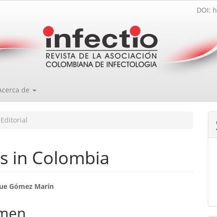
DOI: h
Acerca de
Editorial
s in Colombia
enido
que Gómez Marín
ipal
men