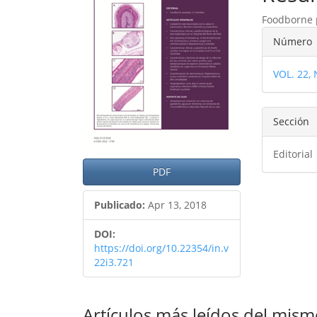
del
del
Foodborne 
artículo
artíc
Detal
Número
del
VOL. 22,
artíc
Sección
Editorial
PDF
Publicado:
Apr 13, 2018
DOI:
https://doi.org/10.22354/in.v
22i3.721
Artículos más leídos del mism