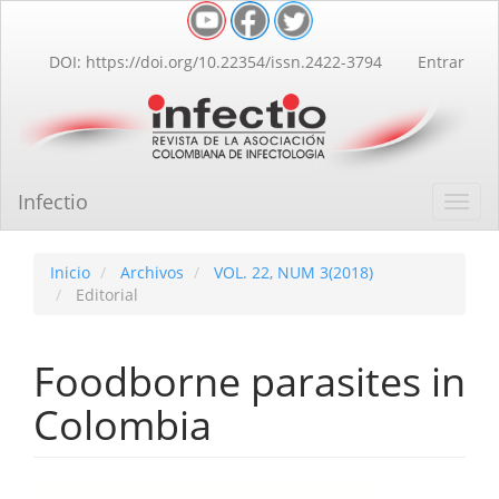
Navegación
principal
Contenido
DOI: https://doi.org/10.22354/issn.2422-3794
Entrar
principal
Barra
lateral
Infectio
Toggl
navig
Inicio
Archivos
VOL. 22, NUM 3(2018)
Editorial
Foodborne parasites in
Colombia
Barra