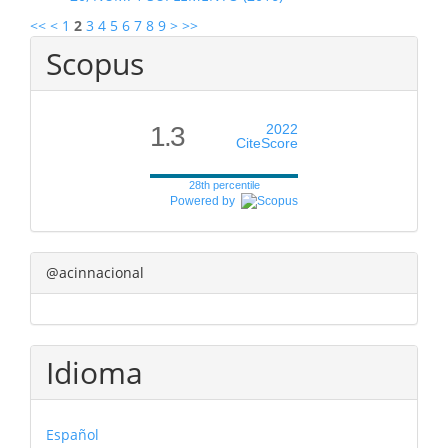
<<
<
1
2
3
4
5
6
7
8
9
>
>>
Scopus
1.3
2022
CiteScore
28th percentile
Powered by
@acinnacional
Idioma
Español