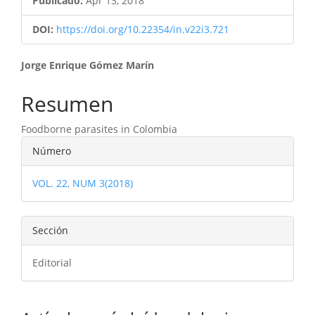
Publicado:
Apr 13, 2018
DOI:
https://doi.org/10.22354/in.v22i3.721
Contenido
Jorge Enrique Gómez Marín
principal
Resumen
del
Foodborne parasites in Colombia
artículo
Detalles
Número
del
VOL. 22, NUM 3(2018)
artículo
Sección
Editorial