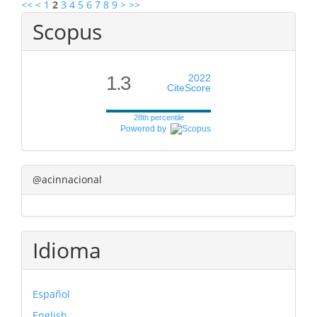
<<
<
1
2
3
4
5
6
7
8
9
>
>>
Scopus
1.3
2022
CiteScore
28th percentile
Powered by
@acinnacional
Idioma
Español
English