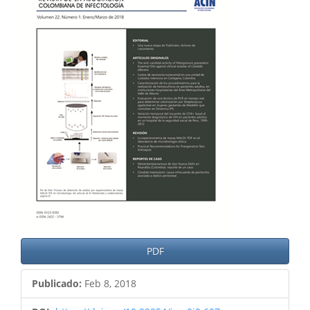
del
artículo
PDF
Publicado:
Feb 8, 2018