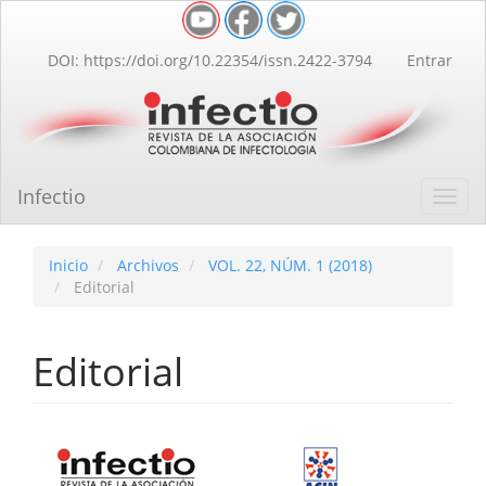
Navegación
principal
Contenido
DOI: https://doi.org/10.22354/issn.2422-3794
Entrar
principal
Barra
lateral
Infectio
Toggl
navig
Inicio
Archivos
VOL. 22, NÚM. 1 (2018)
Editorial
Editorial
Barra
lateral