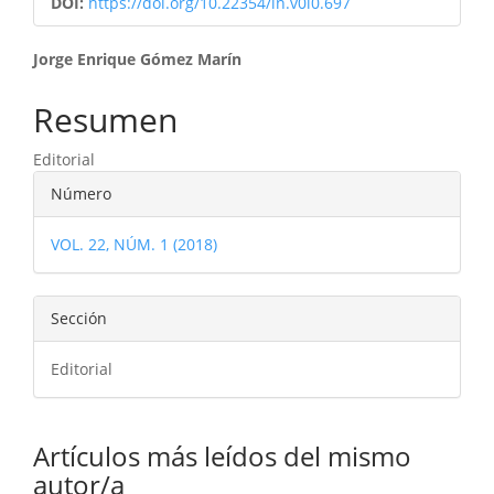
DOI:
https://doi.org/10.22354/in.v0i0.697
Contenido
Jorge Enrique Gómez Marín
principal
Resumen
del
Editorial
artículo
Detalles
Número
del
VOL. 22, NÚM. 1 (2018)
artículo
Sección
Editorial
Artículos más leídos del mismo
autor/a