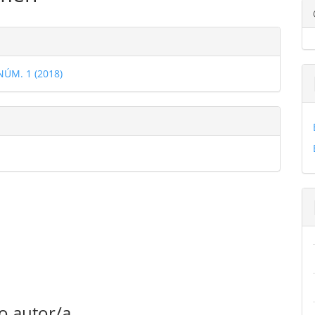
ulo
les
 NÚM. 1 (2018)
ulo
o autor/a