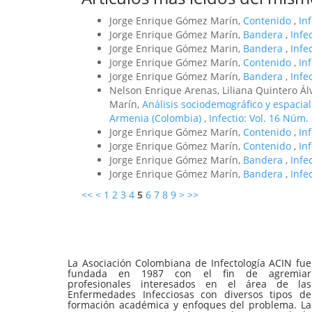
Jorge Enrique Gómez Marín,
Contenido
,
In
Jorge Enrique Gómez Marín,
Bandera
,
Infe
Jorge Enrique Gómez Marin,
Bandera
,
Infe
Jorge Enrique Gómez Marín,
Contenido
,
In
Jorge Enrique Gómez Marín,
Bandera
,
Infe
Nelson Enrique Arenas, Liliana Quintero Á
Marín,
Análisis sociodemográfico y espacial
Armenia (Colombia)
,
Infectio: Vol. 16 Núm. 
Jorge Enrique Gómez Marín,
Contenido
,
In
Jorge Enrique Gómez Marín,
Contenido
,
In
Jorge Enrique Gómez Marín,
Bandera
,
Infe
Jorge Enrique Gómez Marín,
Bandera
,
Infe
<<
<
1
2
3
4
5
6
7
8
9
>
>>
La Asociación Colombiana de Infectología ACIN fue
fundada en 1987 con el fin de agremiar
profesionales interesados en el área de las
Enfermedades Infecciosas con diversos tipos de
formación académica y enfoques del problema. La