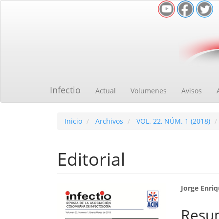
Navegación
principal
Contenido
principal
Barra
lateral
Infectio
Actual
Volumenes
Avisos
Inicio
Archivos
VOL. 22, NÚM. 1 (2018)
Editorial
Barra
Cont
Jorge Enri
lateral
princ
Resu