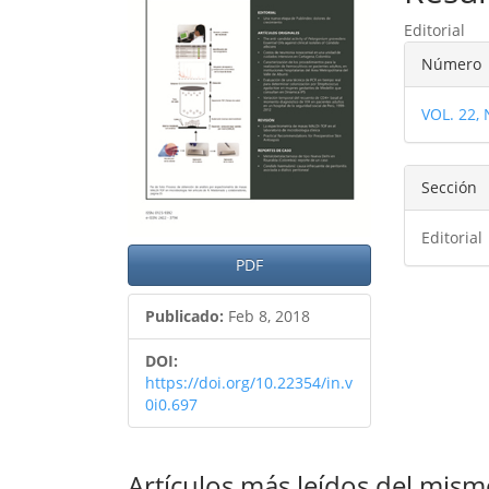
del
del
Editorial
artículo
artíc
Detal
Número
del
VOL. 22,
artíc
Sección
Editorial
PDF
Publicado:
Feb 8, 2018
DOI:
https://doi.org/10.22354/in.v
0i0.697
Artículos más leídos del mism