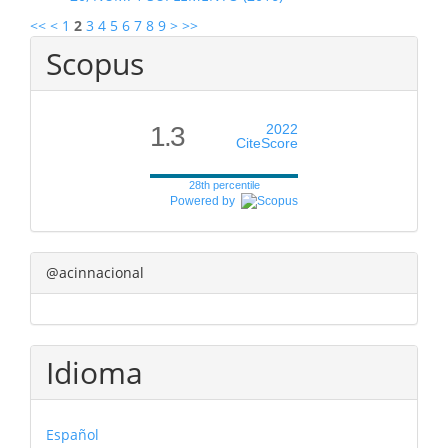
<<
<
1
2
3
4
5
6
7
8
9
>
>>
Scopus
1.3
2022
CiteScore
28th percentile
Powered by
@acinnacional
Idioma
Español