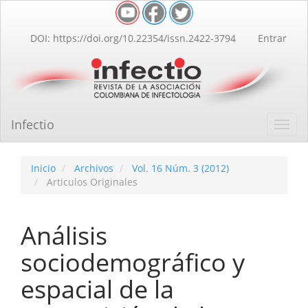
Navegación
principal
Contenido
DOI: https://doi.org/10.22354/issn.2422-3794
Entrar
principal
Barra
lateral
Infectio
Toggl
navig
Inicio
Archivos
Vol. 16 Núm. 3 (2012)
Articulos Originales
Análisis
sociodemográfico y
espacial de la