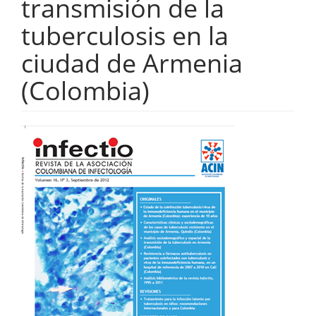
transmisión de la
tuberculosis en la
ciudad de Armenia
(Colombia)
Barra
lateral
del
artículo