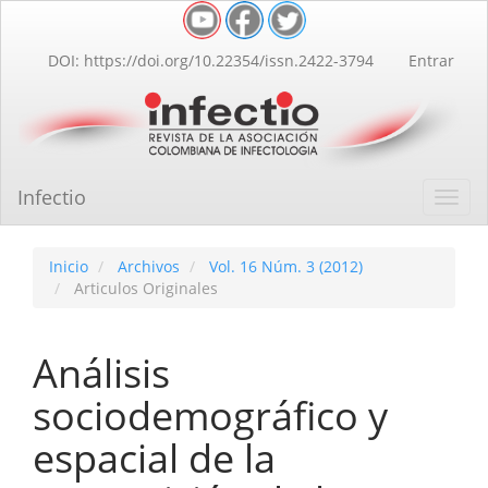
Navegación
principal
Contenido
DOI: https://doi.org/10.22354/issn.2422-3794
Entrar
principal
Barra
lateral
Infectio
Toggl
navig
Inicio
Archivos
Vol. 16 Núm. 3 (2012)
Articulos Originales
Análisis
sociodemográfico y
espacial de la