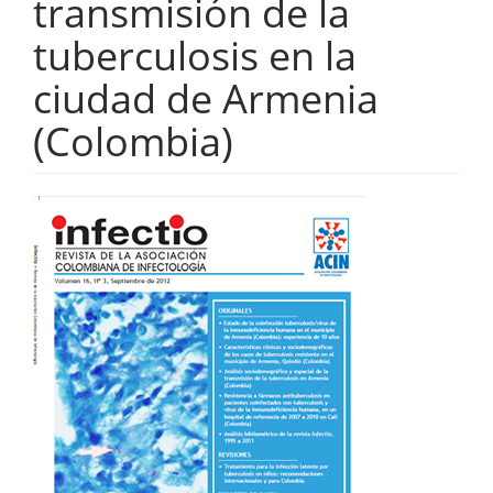
transmisión de la
tuberculosis en la
ciudad de Armenia
(Colombia)
Barra
lateral
del
artículo