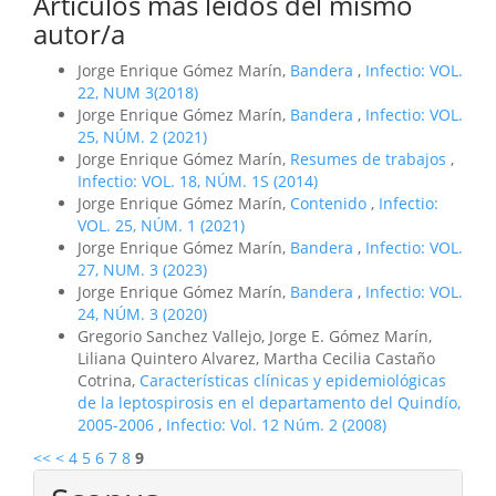
Artículos más leídos del mismo
autor/a
Jorge Enrique Gómez Marín,
Bandera
,
Infectio: VOL.
22, NUM 3(2018)
Jorge Enrique Gómez Marín,
Bandera
,
Infectio: VOL.
25, NÚM. 2 (2021)
Jorge Enrique Gómez Marín,
Resumes de trabajos
,
Infectio: VOL. 18, NÚM. 1S (2014)
Jorge Enrique Gómez Marín,
Contenido
,
Infectio:
VOL. 25, NÚM. 1 (2021)
Jorge Enrique Gómez Marín,
Bandera
,
Infectio: VOL.
27, NUM. 3 (2023)
Jorge Enrique Gómez Marín,
Bandera
,
Infectio: VOL.
24, NÚM. 3 (2020)
Gregorio Sanchez Vallejo, Jorge E. Gómez Marín,
Liliana Quintero Alvarez, Martha Cecilia Castaño
Cotrina,
Características clínicas y epidemiológicas
de la leptospirosis en el departamento del Quindío,
2005-2006
,
Infectio: Vol. 12 Núm. 2 (2008)
<<
<
4
5
6
7
8
9