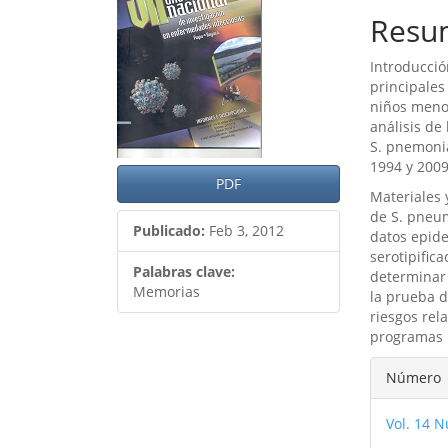
lateral
princ
Resu
del
del
Introducció
artículo
artíc
principale
niños menor
análisis de
S. pnemoni
1994 y 200
PDF
Materiales 
de S. pneu
Publicado:
Feb 3, 2012
datos epide
serotipific
Palabras clave:
determinar 
Memorias
la prueba d
riesgos rel
programas E
Detal
Número
del
Vol. 14 N
artíc