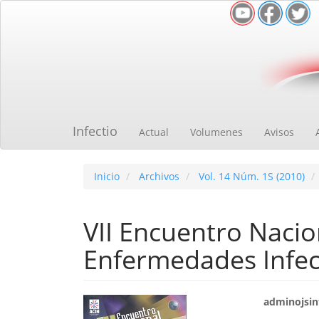
Navegación
principal
Contenido
principal
Barra
lateral
Infectio
Actual
Volumenes
Avisos
Inicio
Archivos
Vol. 14 Núm. 1S (2010)
VII Encuentro Nacio
Enfermedades Infec
Barra
Cont
adminojsinf