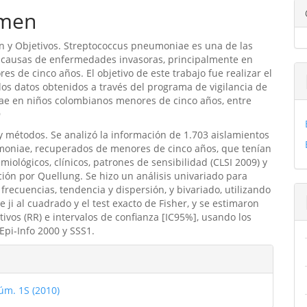
ipal
men
n y Objetivos. Streptococcus pneumoniae es una de las
ulo
s causas de enfermedades invasoras, principalmente en
es de cinco años. El objetivo de este trabajo fue realizar el
 los datos obtenidos a través del programa de vigilancia de
ae en niños colombianos menores de cinco años, entre
9
y métodos. Se analizó la información de 1.703 aislamientos
moniae, recuperados de menores de cinco años, que tenían
miológicos, clínicos, patrones de sensibilidad (CLSI 2009) y
ación por Quellung. Se hizo un análisis univariado para
frecuencias, tendencia y dispersión, y bivariado, utilizando
e ji al cuadrado y el test exacto de Fisher, y se estimaron
ativos (RR) e intervalos de confianza [IC95%], usando los
pi-Info 2000 y SSS1.
les
úm. 1S (2010)
ulo