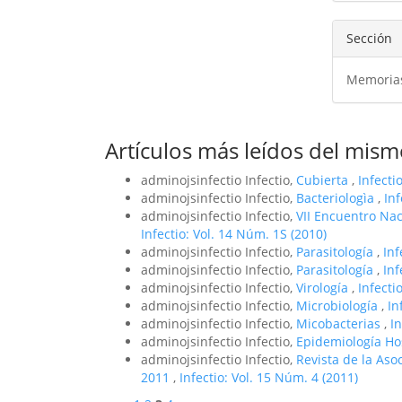
Sección
Memoria
Artículos más leídos del mism
adminojsinfectio Infectio,
Cubierta
,
Infecti
adminojsinfectio Infectio,
Bacteriologìa
,
Inf
adminojsinfectio Infectio,
VII Encuentro Na
Infectio: Vol. 14 Núm. 1S (2010)
adminojsinfectio Infectio,
Parasitología
,
Inf
adminojsinfectio Infectio,
Parasitología
,
Inf
adminojsinfectio Infectio,
Virología
,
Infecti
adminojsinfectio Infectio,
Microbiología
,
In
adminojsinfectio Infectio,
Micobacterias
,
In
adminojsinfectio Infectio,
Epidemiología Ho
adminojsinfectio Infectio,
Revista de la Aso
2011
,
Infectio: Vol. 15 Núm. 4 (2011)