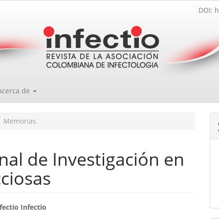
DOI: h
Acerca de
Memorias
nal de Investigación en
ciosas
enido
ectio Infectio