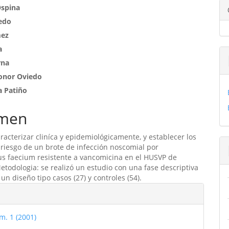
enido
Ospina
edo
ipal
mez
a
ulo
rna
onor Oviedo
a Patiño
men
aracterizar cliníca y epidemiológicamente, y establecer los
 riesgo de un brote de infección noscomial por
us faecium resistente a vancomicina en el HUSVP de
etodologia: se realizó un estudio con una fase descriptiva
 un diseño tipo casos (27) y controles (54).
les
m. 1 (2001)
ulo