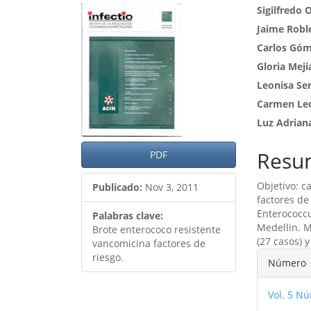
Barra
Cont
Sigilfredo 
Jaime Robl
lateral
princ
Carlos Gó
del
del
Gloria Meji
artículo
artíc
Leonisa Se
Carmen Le
Luz Adrian
Resu
PDF
Objetivo: c
Publicado:
Nov 3, 2011
factores de
Enterococc
Palabras clave:
Medellin. M
Brote enterococo resistente
(27 casos) y
vancomicina factores de
Detal
riesgo.
Número
del
Vol. 5 Nú
artíc