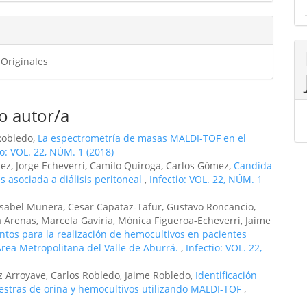
 Originales
o autor/a
Robledo,
La espectrometría de masas MALDI-TOF en el
io: VOL. 22, NÚM. 1 (2018)
nez, Jorge Echeverri, Camilo Quiroga, Carlos Gómez,
Candida
s asociada a diálisis peritoneal
,
Infectio: VOL. 22, NÚM. 1
Isabel Munera, Cesar Capataz-Tafur, Gustavo Roncancio,
la Arenas, Marcela Gaviria, Mónica Figueroa-Echeverri, Jaime
ntos para la realización de hemocultivos en pacientes
 Área Metropolitana del Valle de Aburrá.
,
Infectio: VOL. 22,
iz Arroyave, Carlos Robledo, Jaime Robledo,
Identificación
estras de orina y hemocultivos utilizando MALDI-TOF
,