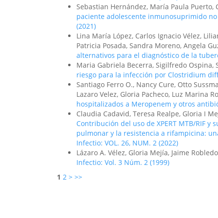
Sebastian Hernández, María Paula Puerto,
paciente adolescente inmunosuprimido no V
(2021)
Lina María López, Carlos Ignacio Vélez, Lili
Patricia Posada, Sandra Moreno, Angela G
alternativos para el diagnóstico de la tub
Maria Gabriela Becerra, Sigilfredo Ospina,
riesgo para la infección por Clostridium diff
Santiago Ferro O., Nancy Cure, Otto Sussma
Lazaro Velez, Gloria Pacheco, Luz Marina Ro
hospitalizados a Meropenem y otros antibi
Claudia Cadavid, Teresa Realpe, Gloria I Me
Contribución del uso de XPERT MTB/RIF y su
pulmonar y la resistencia a rifampicina: 
Infectio: VOL. 26, NUM. 2 (2022)
Lázaro A. Vélez, Gloria Mejía, Jaime Robled
Infectio: Vol. 3 Núm. 2 (1999)
1
2
>
>>