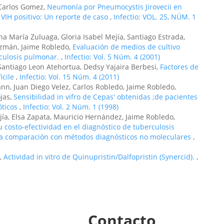
 Carlos Gomez,
Neumonía por Pneumocystis Jirovecii en
IH positivo: Un reporte de caso
,
Infectio: VOL. 25, NÚM. 1
ana María Zuluaga, Gloria Isabel Mejía, Santiago Estrada,
uzmán, Jaime Robledo,
Evaluación de medios de cultivo
erculosis pulmonar.
,
Infectio: Vol. 5 Núm. 4 (2001)
 Santiago Leon Atehortua, Dedsy Yajaira Berbesi,
Factores de
icile
,
Infectio: Vol. 15 Núm. 4 (2011)
nn, Juan Diego Velez, Carlos Robledo, Jaime Robledo,
jas,
Sensibilidad in vifro de Cepas' obtenidas ;de pacientes
óticos
,
Infectio: Vol. 2 Núm. 1 (1998)
jía, Elsa Zapata, Mauricio Hernández, Jaime Robledo,
 costo-efectividad en el diagnóstico de tuberculosis
una comparación con métodos diagnósticos no moleculares
,
o,
Actividad in vitro de Quinupristin/Dalfopristin (Synercid).
,
Contacto