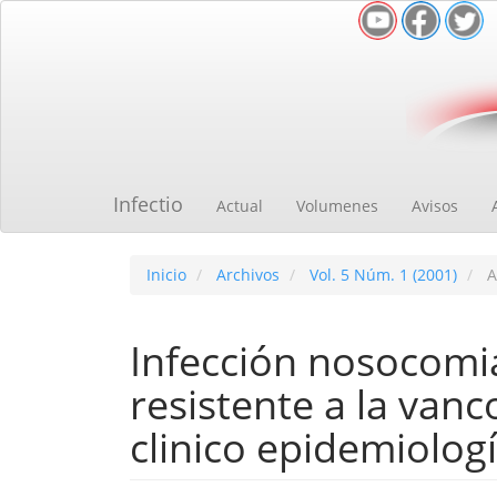
Navegación
principal
Contenido
principal
Barra
lateral
Infectio
Actual
Volumenes
Avisos
Inicio
Archivos
Vol. 5 Núm. 1 (2001)
A
Infección nosocomi
resistente a la vanc
clinico epidemiologí