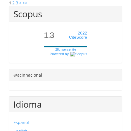
1
2
3
>
>>
Scopus
1.3
2022
CiteScore
28th percentile
Powered by
@acinnacional
Idioma
Español