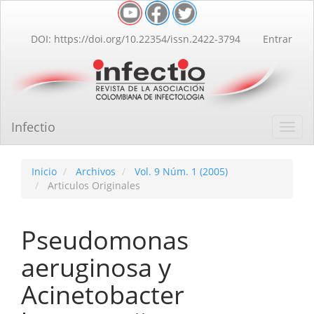
Navegación
principal
Contenido
DOI: https://doi.org/10.22354/issn.2422-3794
Entrar
principal
Barra
lateral
Infectio
Toggl
navig
Inicio
Archivos
Vol. 9 Núm. 1 (2005)
Articulos Originales
Pseudomonas
aeruginosa y
Acinetobacter