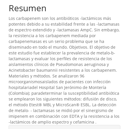
artículo
Resumen
Los carbapenem son los antibióticos -lactámicos más
potentes debido a su estabilidad frente a las -lactamasas
de espectro extendido y -lactamasas AmpC. Sin embargo,
la resistencia a los carbapenem mediada por
carbapenemasas es un serio problema que se ha
diseminado en todo el mundo. Objetivos. El objetivo de
este estudio fue establecer la prevalencia de metalo-b-
lactamasas y evaluar los perfiles de resistencia de los
aislamientos clínicos de Pseudomonas aeruginosa y
Acinetobacter baumannii resistentes a los carbapenem.
Materiales y métodos. Se analizaron 96
microorganismosaislados de pacientes con infección
hospitalariadel Hospital San Jerónimo de Montería
(Colombia); paradeterminar la susceptibilidad antibiótica
se emplearon los siguientes métodos: difusión de disco,
el método Etest® MBL y MicroScan® ESBL. La detección
de metalo- - lactamasas se midió por el sinergismo de
imipenem en combinación con EDTA y la resistencia a los
-lactámicos de amplio espectro y cefamicina .