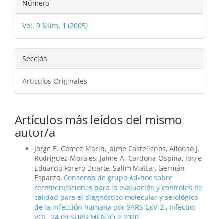
Detalles
Número
del
Vol. 9 Núm. 1 (2005)
artículo
Sección
Articulos Originales
Artículos más leídos del mismo
autor/a
Jorge E. Gomez Marin, Jaime Castellanos, Alfonso J.
Rodriguez-Morales, Jaime A. Cardona-Ospina, Jorge
Eduardo Forero Duarte, Salim Mattar, Germán
Esparza,
Consenso de grupo Ad-hoc sobre
recomendaciones para la evaluación y controles de
calidad para el diagnóstico molecular y serológico
de la infección humana por SARS CoV-2
,
Infectio:
VOL. 24 (3) SUPLEMENTO 2 2020