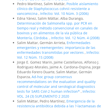
Pedro Martínez, Salim Mattár,
Posible aislamiento
clínico de Staphylococcus cohnii resistente a
vancomicina
,
Infectio: Vol. 10 Núm. 3 (2006)
Edna Yánez, Salim Máttar, Alba Durango,
Determinación de Salmonella spp. por PCR en
tiempo real y método convencional en canales de
bovinos y en alimentos de la vía pública de
Montería, Córdoba.
,
Infectio: Vol. 12 Núm. 4 (2008)
Salim Mattar, Germán Arrieta,
Enfermedades
emergentes y reemergentes: importancia de las
enfermedades transmitidas por vectores
,
Infectio:
Vol. 12 Núm. 1S (2008)
Jorge E. Gomez Marin, Jaime Castellanos, Alfonso J.
Rodriguez-Morales, Jaime A. Cardona-Ospina, Jorge
Eduardo Forero Duarte, Salim Mattar, Germán
Esparza,
Ad-hoc group consensus
recommendations on the evaluation and quality
control of molecular and serological diagnostics
tests for SARS CoV-2 human infection*
,
Infectio:
VOL. 24 (3) SUPLEMENTO 2 2020
Salim Máttar, Pedro Martínez,
Emergencia de la
resistencia antibiótica debida a las ?-lactamasas de