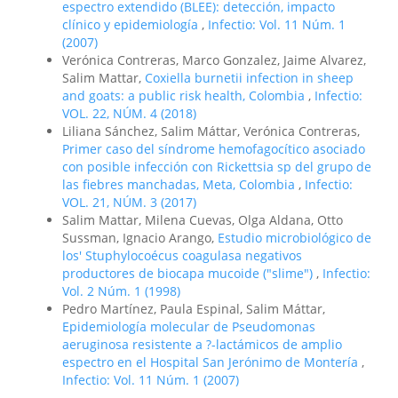
espectro extendido (BLEE): detección, impacto
clínico y epidemiología
,
Infectio: Vol. 11 Núm. 1
(2007)
Verónica Contreras, Marco Gonzalez, Jaime Alvarez,
Salim Mattar,
Coxiella burnetii infection in sheep
and goats: a public risk health, Colombia
,
Infectio:
VOL. 22, NÚM. 4 (2018)
Liliana Sánchez, Salim Máttar, Verónica Contreras,
Primer caso del síndrome hemofagocítico asociado
con posible infección con Rickettsia sp del grupo de
las fiebres manchadas, Meta, Colombia
,
Infectio:
VOL. 21, NÚM. 3 (2017)
Salim Mattar, Milena Cuevas, Olga Aldana, Otto
Sussman, Ignacio Arango,
Estudio microbiológico de
los' Stuphylocoécus coagulasa negativos
productores de biocapa mucoide ("slime")
,
Infectio:
Vol. 2 Núm. 1 (1998)
Pedro Martínez, Paula Espinal, Salim Máttar,
Epidemiología molecular de Pseudomonas
aeruginosa resistente a ?-lactámicos de amplio
espectro en el Hospital San Jerónimo de Montería
,
Infectio: Vol. 11 Núm. 1 (2007)