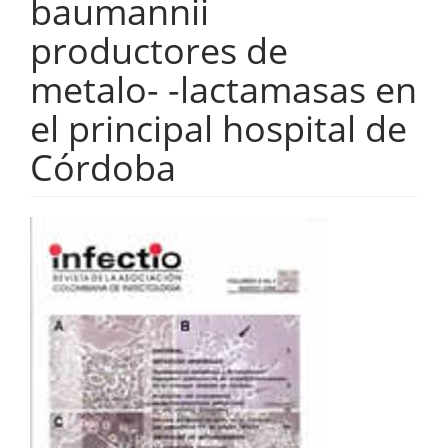
baumannii
productores de
metalo- -lactamasas en
el principal hospital de
Córdoba
Barra
lateral
del
artículo