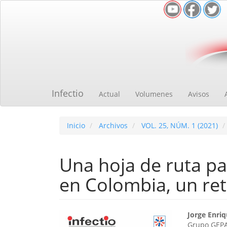
Navegación
principal
Contenido
principal
Barra
lateral
Infectio
Actual
Volumenes
Avisos
Inicio
Archivos
VOL. 25, NÚM. 1 (2021)
Una hoja de ruta p
en Colombia, un ret
Barra
Cont
Jorge Enri
Grupo GEPA