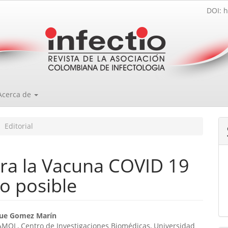
DOI: h
Acerca de
Editorial
ara la Vacuna COVID 19
o posible
enido
que Gomez Marín
MOL, Centro de Investigaciones Biomédicas, Universidad