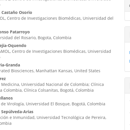
ipal
o
s Castaño Osorio
L, Centro de Investigaciones Biomédicas, Universidad del
ulo
onso Patarroyo
ersidad del Rosario, Bogota, Colombia
ejía-Oquendo
MOL, Centro de Investigaciones Biomédicas, Universidad
o
via-Granda
rated Biosciences, Manhattan Kansas, United States
rez
 Medicina, Universidad Nacional de Colombia; Clínica
ia Colombia, Clínica Colsanitas, Bogotá, Colombia
ellanos
 de Virología, Universidad El Bosque, Bogotá, Colombia
s Sepúlveda-Arias
ción e Inmunidad, Universidad Tecnológica de Pereira,
lombia