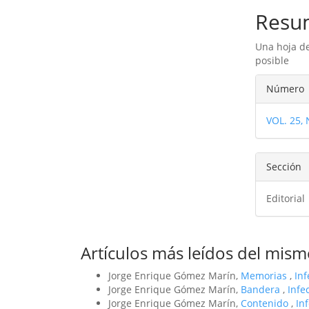
Resu
Una hoja de
posible
Detal
Número
del
VOL. 25,
artíc
Sección
Editorial
Artículos más leídos del mism
Jorge Enrique Gómez Marín,
Memorias
,
In
Jorge Enrique Gómez Marín,
Bandera
,
Infe
Jorge Enrique Gómez Marín,
Contenido
,
In