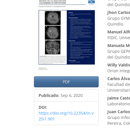
lateral
princ
del Quindi
del
del
Jhon Carlo
Grupo GYMO
artículo
artíc
Quindio.
Manuel Alf
FIDIC, Univ
Manuela M
Grupo GEPA
del Quindi
Willy Valdi
Orion Integ
Carlos Álva
PDF
Facultad de
Universitar
Publicado:
Sep 6, 2020
Jaime Cast
Laboratorio
DOI:
Juan Carlo
https://doi.org/10.22354/in.v
Grupo infec
25i1.901
Pereira, Co