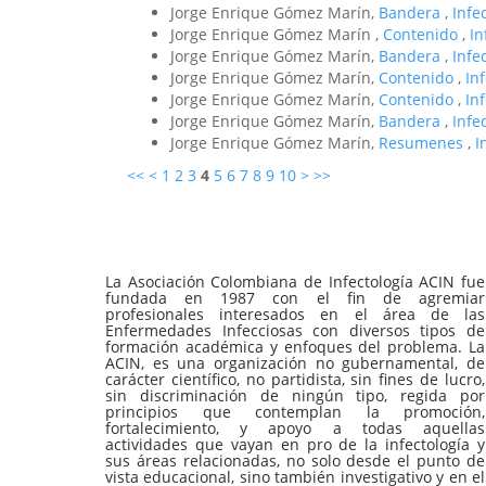
Jorge Enrique Gómez Marín,
Bandera
,
Infe
Jorge Enrique Gómez Marín ,
Contenido
,
In
Jorge Enrique Gómez Marín,
Bandera
,
Infe
Jorge Enrique Gómez Marín,
Contenido
,
In
Jorge Enrique Gómez Marín,
Contenido
,
In
Jorge Enrique Gómez Marín,
Bandera
,
Infe
Jorge Enrique Gómez Marín,
Resumenes
,
I
<<
<
1
2
3
4
5
6
7
8
9
10
>
>>
La Asociación Colombiana de Infectología ACIN fue
fundada en 1987 con el fin de agremiar
profesionales interesados en el área de las
Enfermedades Infecciosas con diversos tipos de
formación académica y enfoques del problema. La
ACIN, es una organización no gubernamental, de
carácter científico, no partidista, sin fines de lucro,
sin discriminación de ningún tipo, regida por
principios que contemplan la promoción,
fortalecimiento, y apoyo a todas aquellas
actividades que vayan en pro de la infectología y
sus áreas relacionadas, no solo desde el punto de
vista educacional, sino también investigativo y en el