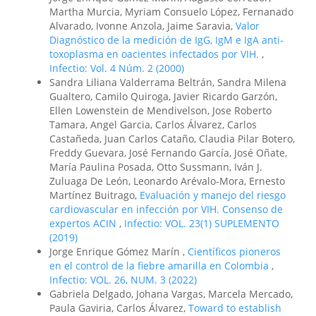
Martha Murcia, Myriam Consuelo López, Fernanado
Alvarado, Ivonne Anzola, Jaime Saravia,
Valor
Diagnóstico de la medición de IgG, IgM e IgA anti-
toxoplasma en oacientes infectados por VIH.
,
Infectio: Vol. 4 Núm. 2 (2000)
Sandra Liliana Valderrama Beltrán, Sandra Milena
Gualtero, Camilo Quiroga, Javier Ricardo Garzón,
Ellen Lowenstein de Mendivelson, Jose Roberto
Tamara, Angel Garcia, Carlos Álvarez, Carlos
Castañeda, Juan Carlos Cataño, Claudia Pilar Botero,
Freddy Guevara, José Fernando García, José Oñate,
María Paulina Posada, Otto Sussmann, Iván J.
Zuluaga De León, Leonardo Arévalo-Mora, Ernesto
Martínez Buitrago,
Evaluación y manejo del riesgo
cardiovascular en infección por VIH. Consenso de
expertos ACIN
,
Infectio: VOL. 23(1) SUPLEMENTO
(2019)
Jorge Enrique Gómez Marín ,
Científicos pioneros
en el control de la fiebre amarilla en Colombia
,
Infectio: VOL. 26, NUM. 3 (2022)
Gabriela Delgado, Johana Vargas, Marcela Mercado,
Paula Gaviria, Carlos Álvarez,
Toward to establish