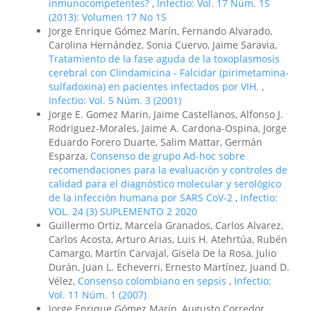
inmunocompetentes?
,
Infectio: Vol. 17 Núm. 1S
(2013): Volumen 17 No 1S
Jorge Enrique Gómez Marín, Fernando Alvarado,
Carolina Hernández, Sonia Cuervo, Jaime Saravia,
Tratamiento de la fase aguda de la toxoplasmosis
cerebral con Clindamicina - Falcidar (pirimetamina-
sulfadoxina) en pacientes infectados por VIH.
,
Infectio: Vol. 5 Núm. 3 (2001)
Jorge E. Gomez Marin, Jaime Castellanos, Alfonso J.
Rodriguez-Morales, Jaime A. Cardona-Ospina, Jorge
Eduardo Forero Duarte, Salim Mattar, Germán
Esparza,
Consenso de grupo Ad-hoc sobre
recomendaciones para la evaluación y controles de
calidad para el diagnóstico molecular y serológico
de la infección humana por SARS CoV-2
,
Infectio:
VOL. 24 (3) SUPLEMENTO 2 2020
Guillermo Ortiz, Marcela Granados, Carlos Alvarez,
Carlos Acosta, Arturo Arias, Luis H. Atehrtúa, Rubén
Camargo, Martín Carvajal, Gisela De la Rosa, Julio
Durán, Juan L. Echeverri, Ernesto Martínez, Juand D.
Vélez,
Consenso colombiano en sepsis
,
Infectio:
Vol. 11 Núm. 1 (2007)
Jorge Enrique Gómez Marín, Augusto Corredor,