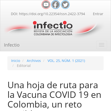
Navegación
principal
Contenido
DOI: https://doi.org/10.22354/issn.2422-3794
Entrar
principal
Barra
lateral
Infectio
Toggl
navig
Inicio
Archivos
VOL. 25, NÚM. 1 (2021)
Editorial
Una hoja de ruta para
la Vacuna COVID 19 en
Colombia, un reto