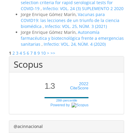
selection criteria for rapid serological tests for
COVID-19
,
Infectio: VOL. 24 (3) SUPLEMENTO 2 2020
Jorge Enrique Gómez Marín,
Vacunas para
COVID19: las lecciones de un triunfo de la ciencia
biomédica
,
Infectio: VOL. 25, NÚM. 3 (2021)
Jorge Enrique Gómez Marín,
Autonomía
farmacéutica y biotecnológica frente a emergencias
sanitarias
,
Infectio: VOL. 24, NÚM. 4 (2020)
1
2
3
4
5
6
7
8
9
10
>
>>
Scopus
1.3
2022
CiteScore
28th percentile
Powered by
@acinnacional